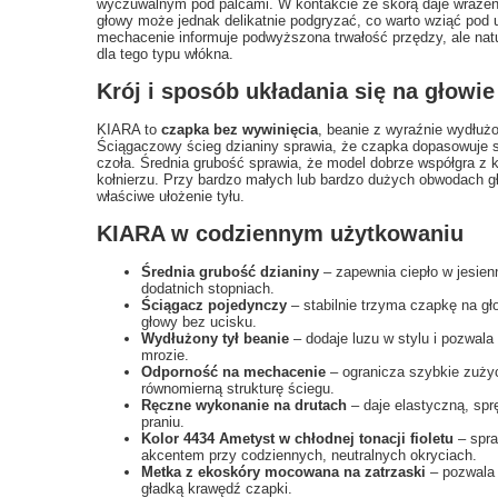
wyczuwalnym pod palcami. W kontakcie ze skórą daje wrażenie 
głowy może jednak delikatnie podgryzać, co warto wziąć pod u
mechacenie informuje podwyższona trwałość przędzy, ale nat
dla tego typu włókna.
Krój i sposób układania się na głowie
KIARA to
czapka bez wywinięcia
, beanie z wyraźnie wydłuż
Ściągaczowy ścieg dzianiny sprawia, że czapka dopasowuje si
czoła. Średnia grubość sprawia, że model dobrze współgra z k
kołnierzu. Przy bardzo małych lub bardzo dużych obwodach g
właściwe ułożenie tyłu.
KIARA w codziennym użytkowaniu
Średnia grubość dzianiny
– zapewnia ciepło w jesien
dodatnich stopniach.
Ściągacz pojedynczy
– stabilnie trzyma czapkę na gło
głowy bez ucisku.
Wydłużony tył beanie
– dodaje luzu w stylu i pozwala
mrozie.
Odporność na mechacenie
– ogranicza szybkie zużyc
równomierną strukturę ściegu.
Ręczne wykonanie na drutach
– daje elastyczną, sprę
praniu.
Kolor 4434 Ametyst w chłodnej tonacji fioletu
– spra
akcentem przy codziennych, neutralnych okryciach.
Metka z ekoskóry mocowana na zatrzaski
– pozwala 
gładką krawędź czapki.