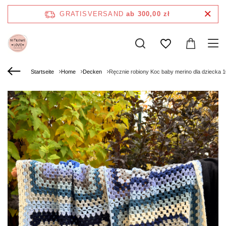
GRATISVERSAND
ab 300,00 zł
Startseite
Home
Decken
Ręcznie robiony Koc baby merino dla dziecka