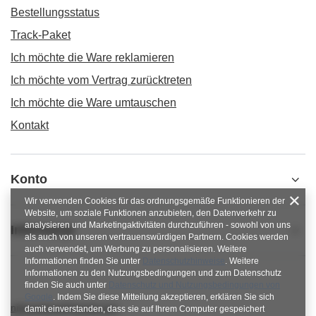
Bestellungsstatus
Track-Paket
Ich möchte die Ware reklamieren
Ich möchte vom Vertrag zurücktreten
Ich möchte die Ware umtauschen
Kontakt
Konto
Wir verwenden Cookies für das ordnungsgemäße Funktionieren der
Website, um soziale Funktionen anzubieten, den Datenverkehr zu
analysieren und Marketingaktivitäten durchzuführen - sowohl von uns
Informacje
als auch von unseren vertrauenswürdigen Partnern. Cookies werden
auch verwendet, um Werbung zu personalisieren. Weitere
Informationen finden Sie unter
Datenschutzhinweise
. Weitere
Informationen zu den Nutzungsbedingungen und zum Datenschutz
finden Sie auch unter
Datenschutz und Nutzungsbedingungen von
Google
. Indem Sie diese Mitteilung akzeptieren, erklären Sie sich
nitkowelove@gmail.com
damit einverstanden, dass sie auf Ihrem Computer gespeichert