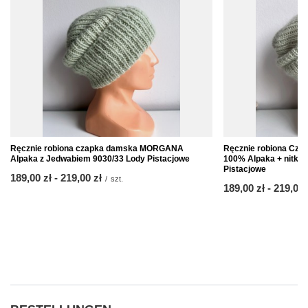
Ręcznie robiona czapka damska MORGANA
Ręcznie robiona Cz
Alpaka z Jedwabiem 9030/33 Lody Pistacjowe
100% Alpaka + nitka 
Pistacjowe
ab
189,00 zł
-
bis
219,00 zł
/
szt.
ab
189,00 zł
-
bis
219,00 