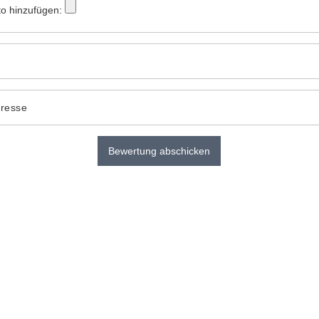
to hinzufügen:
dresse
Bewertung abschicken