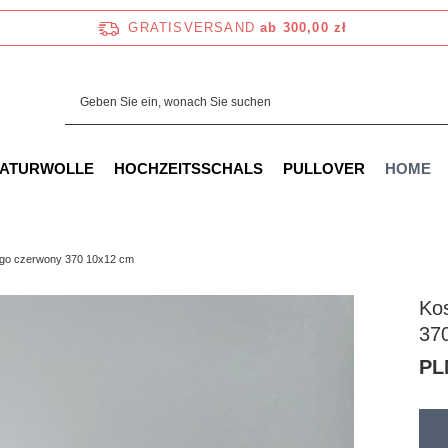
GRATISVERSAND
ab 300,00 zł
NATURWOLLE
HOCHZEITSSCHALS
PULLOVER
HOME
ego czerwony 370 10x12 cm
Ko
37
PL