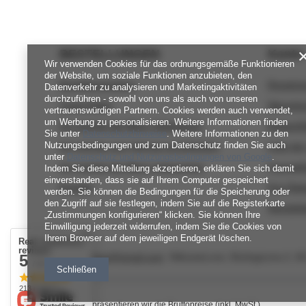
BESTELLUNGEN
Konto
Wir verwenden Cookies für das ordnungsgemäße Funktionieren
der Website, um soziale Funktionen anzubieten, den
Bestellungsstatus
Registri
Datenverkehr zu analysieren und Marketingaktivitäten
durchzuführen - sowohl von uns als auch von unseren
Track-Paket
Warenko
vertrauenswürdigen Partnern. Cookies werden auch verwendet,
um Werbung zu personalisieren. Weitere Informationen finden
Ich möchte die Ware reklamieren
Einkaufsl
Sie unter
Datenschutzhinweise
. Weitere Informationen zu den
Nutzungsbedingungen und zum Datenschutz finden Sie auch
Ich möchte vom Vertrag zurücktreten
Liste de
unter
Datenschutz und Nutzungsbedingungen von Google
.
Ich möchte die Ware umtauschen
Transakt
Indem Sie diese Mitteilung akzeptieren, erklären Sie sich damit
einverstanden, dass sie auf Ihrem Computer gespeichert
Kontakt
Ihre Rab
werden. Sie können die Bedingungen für die Speicherung oder
den Zugriff auf sie festlegen, indem Sie auf die Registerkarte
Newslett
„Zustimmungen konfigurieren“ klicken. Sie können Ihre
Einwilligung jederzeit widerrufen, indem Sie die Cookies von
Ihrem Browser auf dem jeweiligen Endgerät löschen.
Real customers
reviews
5
nitkowelove@gmail.com
NitkoweLove
,
Ekologiczna 2
,
65
/ 5.0
Schließen
213 reviews
Im Shop präsentieren wir die Bruttopreise (inkl. MwSt.).