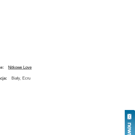
ke
Nitkowe Love
cja
Biały, Ecru