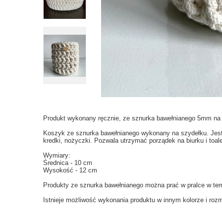
Produkt wykonany ręcznie, ze sznurka bawełnianego 5mm na 
Koszyk ze sznurka bawełnianego wykonany na szydełku. Jest i
kredki, nożyczki. Pozwala utrzymać porządek na biurku i toal
Wymiary:
Średnica - 10 cm
Wysokość - 12 cm
Produkty ze sznurka bawełnianego można prać w pralce w tem
Istnieje możliwość wykonania produktu w innym kolorze i rozm