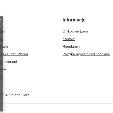
Informacje
eren
O Nitkowe Love
rb
Kontakt
isten
Regulamin
r gekauften Waren
Polityka prywatności i cookies
ionsverlauf
atte
er
-364
Zielona Góra