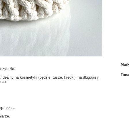
Mar
szydełku.
Tona
dealny na kosmetyki (pędzle, tusze, kredki), na długopisy,
etce.
p. 30 st.
iarze.