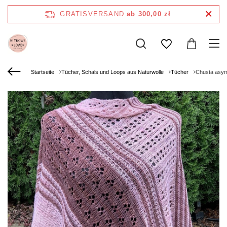
GRATISVERSAND
ab 300,00 zł
Startseite
Tücher, Schals und Loops aus Naturwolle
Tücher
Chusta asym