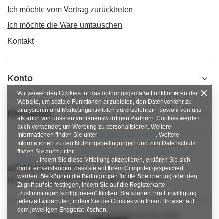
Ich möchte vom Vertrag zurücktreten
Ich möchte die Ware umtauschen
Kontakt
Konto
Wir verwenden Cookies für das ordnungsgemäße Funktionieren der
Website, um soziale Funktionen anzubieten, den Datenverkehr zu
analysieren und Marketingaktivitäten durchzuführen - sowohl von uns
Informacje
als auch von unseren vertrauenswürdigen Partnern. Cookies werden
auch verwendet, um Werbung zu personalisieren. Weitere
Informationen finden Sie unter
Datenschutzhinweise
. Weitere
Informationen zu den Nutzungsbedingungen und zum Datenschutz
finden Sie auch unter
Datenschutz und Nutzungsbedingungen von
Google
. Indem Sie diese Mitteilung akzeptieren, erklären Sie sich
nitkowelove@gmail.com
damit einverstanden, dass sie auf Ihrem Computer gespeichert
werden. Sie können die Bedingungen für die Speicherung oder den
NitkoweLove
,
Ekologiczna 2
,
65-364
Zielona Góra
Zugriff auf sie festlegen, indem Sie auf die Registerkarte
„Zustimmungen konfigurieren“ klicken. Sie können Ihre Einwilligung
jederzeit widerrufen, indem Sie die Cookies von Ihrem Browser auf
dem jeweiligen Endgerät löschen.
Im Shop präsentieren wir die Bruttopreise (inkl. MwSt.).