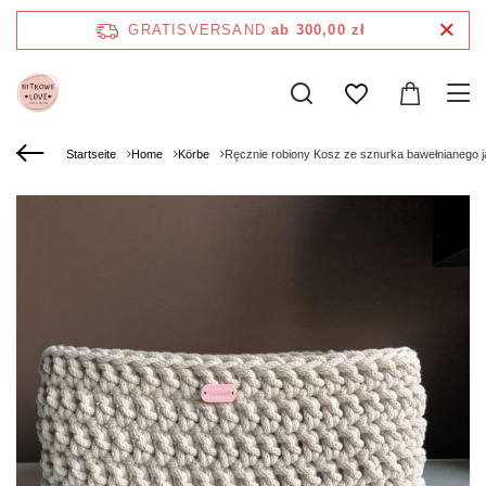
GRATISVERSAND
ab 300,00 zł
Startseite
Home
Körbe
Ręcznie robiony Kosz ze sznurka bawełnianego 