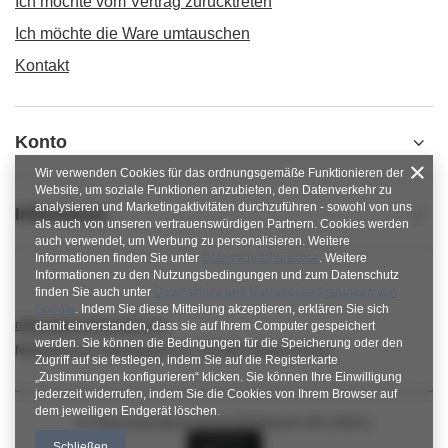
Ich möchte vom Vertrag zurücktreten
Ich möchte die Ware umtauschen
Kontakt
Konto
Wir verwenden Cookies für das ordnungsgemäße Funktionieren der
Website, um soziale Funktionen anzubieten, den Datenverkehr zu
analysieren und Marketingaktivitäten durchzuführen - sowohl von uns
Informacje
als auch von unseren vertrauenswürdigen Partnern. Cookies werden
auch verwendet, um Werbung zu personalisieren. Weitere
Informationen finden Sie unter
Datenschutzhinweise
. Weitere
Informationen zu den Nutzungsbedingungen und zum Datenschutz
finden Sie auch unter
Datenschutz und Nutzungsbedingungen von
Google
. Indem Sie diese Mitteilung akzeptieren, erklären Sie sich
nitkowelove@gmail.com
damit einverstanden, dass sie auf Ihrem Computer gespeichert
werden. Sie können die Bedingungen für die Speicherung oder den
NitkoweLove
,
Ekologiczna 2
,
65-364
Zielona Góra
Zugriff auf sie festlegen, indem Sie auf die Registerkarte
„Zustimmungen konfigurieren“ klicken. Sie können Ihre Einwilligung
jederzeit widerrufen, indem Sie die Cookies von Ihrem Browser auf
dem jeweiligen Endgerät löschen.
Im Shop präsentieren wir die Bruttopreise (inkl. MwSt.).
Schließen