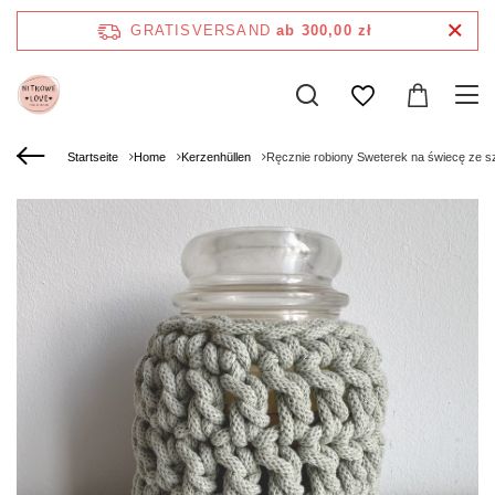
GRATISVERSAND
ab 300,00 zł
Startseite
Home
Kerzenhüllen
Ręcznie robiony Sweterek na świecę ze s