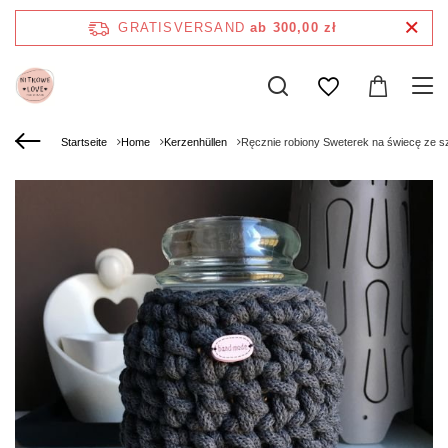
GRATISVERSAND
ab 300,00 zł
Startseite
Home
Kerzenhüllen
Ręcznie robiony Sweterek na świecę ze sz