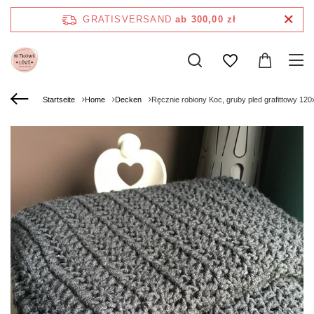
GRATISVERSAND
ab 300,00 zł
Startseite
Home
Decken
Ręcznie robiony Koc, gruby pled grafittowy 12