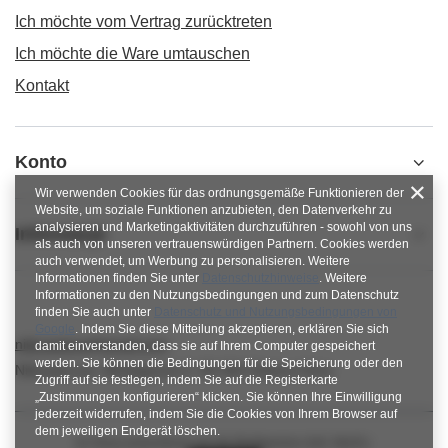
Ich möchte vom Vertrag zurücktreten
Ich möchte die Ware umtauschen
Kontakt
Konto
Wir verwenden Cookies für das ordnungsgemäße Funktionieren der
Website, um soziale Funktionen anzubieten, den Datenverkehr zu
analysieren und Marketingaktivitäten durchzuführen - sowohl von uns
Informacje
als auch von unseren vertrauenswürdigen Partnern. Cookies werden
auch verwendet, um Werbung zu personalisieren. Weitere
Informationen finden Sie unter
Datenschutzhinweise
. Weitere
Informationen zu den Nutzungsbedingungen und zum Datenschutz
finden Sie auch unter
Datenschutz und Nutzungsbedingungen von
Google
. Indem Sie diese Mitteilung akzeptieren, erklären Sie sich
nitkowelove@gmail.com
damit einverstanden, dass sie auf Ihrem Computer gespeichert
werden. Sie können die Bedingungen für die Speicherung oder den
NitkoweLove
,
Ekologiczna 2
,
65-364
Zielona Góra
Zugriff auf sie festlegen, indem Sie auf die Registerkarte
„Zustimmungen konfigurieren“ klicken. Sie können Ihre Einwilligung
jederzeit widerrufen, indem Sie die Cookies von Ihrem Browser auf
dem jeweiligen Endgerät löschen.
Im Shop präsentieren wir die Bruttopreise (inkl. MwSt.).