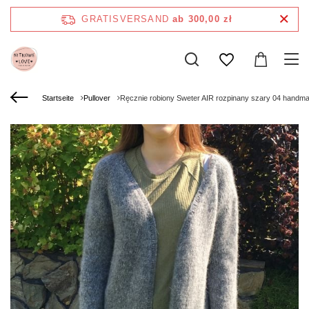
GRATISVERSAND
ab 300,00 zł
Startseite
Pullover
Ręcznie robiony Sweter AIR rozpinany szary 04 handm