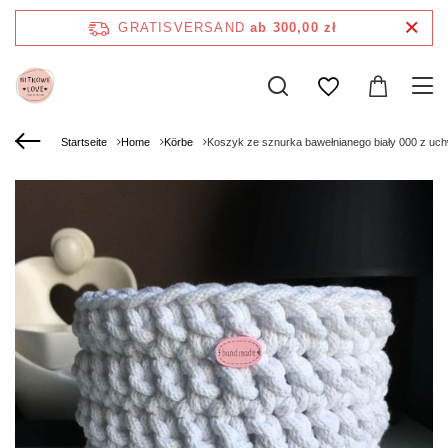
GRATISVERSAND
ab 300,00 zł
Startseite
Home
Körbe
Koszyk ze sznurka bawełnianego biały 000 z uc