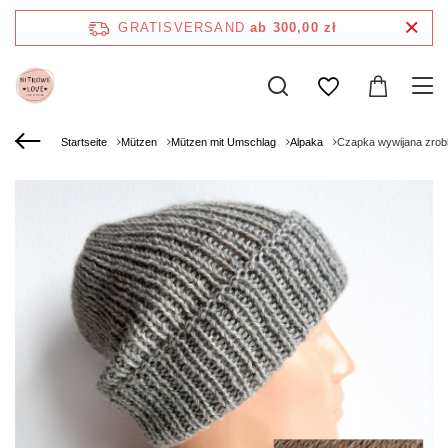
GRATISVERSAND
ab 300,00 zł
Startseite
Mützen
Mützen mit Umschlag
Alpaka
Czapka wywijana zrob