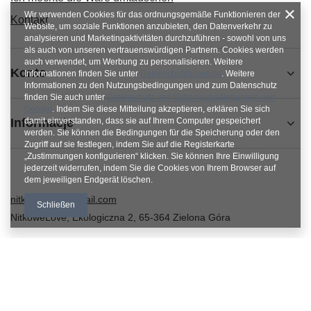
Wir verwenden Cookies für das ordnungsgemäße Funktionieren der
Kontakt
Website, um soziale Funktionen anzubieten, den Datenverkehr zu
analysieren und Marketingaktivitäten durchzuführen - sowohl von uns
als auch von unseren vertrauenswürdigen Partnern. Cookies werden
auch verwendet, um Werbung zu personalisieren. Weitere
Konto
Informationen finden Sie unter
Datenschutzhinweise
. Weitere
Informationen zu den Nutzungsbedingungen und zum Datenschutz
finden Sie auch unter
Datenschutz und Nutzungsbedingungen von
Google
. Indem Sie diese Mitteilung akzeptieren, erklären Sie sich
Informacje
damit einverstanden, dass sie auf Ihrem Computer gespeichert
werden. Sie können die Bedingungen für die Speicherung oder den
Zugriff auf sie festlegen, indem Sie auf die Registerkarte
„Zustimmungen konfigurieren“ klicken. Sie können Ihre Einwilligung
jederzeit widerrufen, indem Sie die Cookies von Ihrem Browser auf
dem jeweiligen Endgerät löschen.
nitkowelove@gmail.com
Schließen
NitkoweLove
,
Ekologiczna 2
,
65-364
Zielona Góra
Im Shop präsentieren wir die Bruttopreise (inkl. MwSt.).