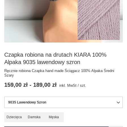
Czapka robiona na drutach KIARA 100%
Alpaka 9035 lawendowy szron
Ręcznie robiona Czapka hand made Ściągacz 100% Alpaka Średni
Szary
159,00 zł
-
189,00 zł
inkl. MwSt
/
szt.
9035 Lawendowy Szron
Dziecięca
Damska
Męska