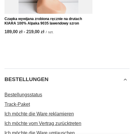
Czapka wywijana zrobiona ręcznie na drutach
KIARA 100% Alpaka 9035 lawendowy szron
ab
189,00 zł
-
bis
219,00 zł
/
szt.
BESTELLUNGEN
Bestellungsstatus
Track-Paket
Ich möchte die Ware reklamieren
Ich möchte vom Vertrag zurücktreten
Ich möchte die Ware umtauschen