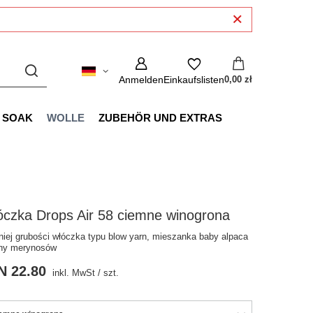
Anmelden
Einkaufslisten
0,00 zł
SOAK
WOLLE
ZUBEHÖR UND EXTRAS
óczka Drops Air 58 ciemne winogrona
niej grubości włóczka typu blow yarn, mieszanka baby alpaca
łny merynosów
N 22.80
inkl. MwSt
/
szt.