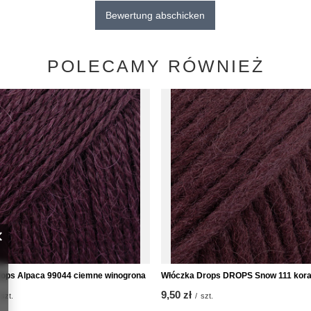
Bewertung abschicken
POLECAMY RÓWNIEŻ
ops Alpaca 99044 ciemne winogrona
Włóczka Drops DROPS Snow 111 kor
9,50 zł
szt.
/
szt.