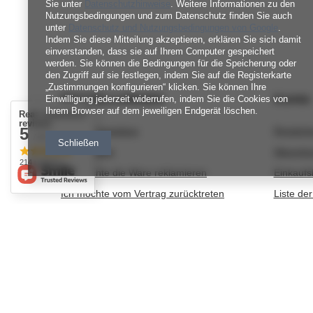
Sie unter
Datenschutzhinweise
. Weitere Informationen zu den
Nutzungsbedingungen und zum Datenschutz finden Sie auch
unter
Datenschutz und Nutzungsbedingungen von Google
.
Indem Sie diese Mitteilung akzeptieren, erklären Sie sich damit
einverstanden, dass sie auf Ihrem Computer gespeichert
werden. Sie können die Bedingungen für die Speicherung oder
den Zugriff auf sie festlegen, indem Sie auf die Registerkarte
„Zustimmungen konfigurieren“ klicken. Sie können Ihre
BESTELLUNGEN
Konto
Einwilligung jederzeit widerrufen, indem Sie die Cookies von
Ihrem Browser auf dem jeweiligen Endgerät löschen.
Real customers
reviews
5
Bestellungsstatus
Registri
/ 5.0
Schließen
Track-Paket
Warenko
214 reviews
Ich möchte die Ware reklamieren
Einkaufsl
Ich möchte vom Vertrag zurücktreten
Liste de
Ich möchte die Ware umtauschen
Transakt
Kontakt
Ihre Rab
Newslett
nitkowelove@gmail.com
NitkoweLove
,
Ekologiczna 2
,
65