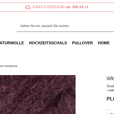
GRATISVERSAND
ab 300,00 zł
NATURWOLLE
HOCHZEITSSCHALS
PULLOVER
HOME
mne winogrona
Wł
Śred
i we
PL