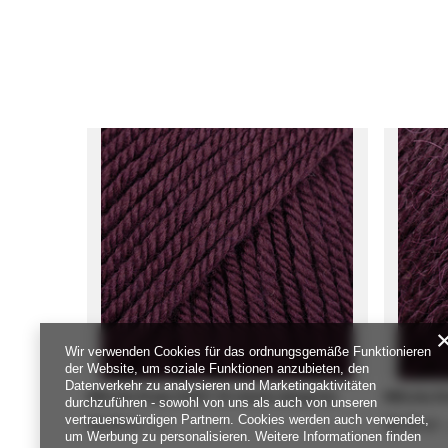
Wir verwenden Cookies für das ordnungsgemäße Funktionieren
der Website, um soziale Funktionen anzubieten, den
Datenverkehr zu analysieren und Marketingaktivitäten
Włóczka Drops DAISY 34 ciemne winogrona
Włóczka Dr
durchzuführen - sowohl von uns als auch von unseren
vertrauenswürdigen Partnern. Cookies werden auch verwendet,
16,10 zł
15,70 zł
/
szt.
/
um Werbung zu personalisieren. Weitere Informationen finden