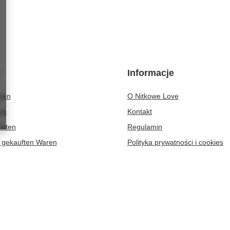
Informacje
eren
O Nitkowe Love
rb
Kontakt
isten
Regulamin
r gekauften Waren
Polityka prywatności i cookies
ionsverlauf
atte
er
-364
Zielona Góra