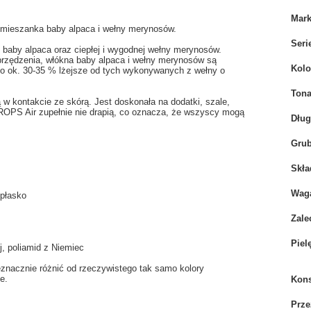
Mar
, mieszanka baby alpaca i wełny merynosów.
Seri
 baby alpaca oraz ciepłej i wygodnej wełny merynosów.
 przędzenia, włókna baby alpaca i wełny merynosów są
Kolo
 o ok. 30-35 % lżejsze od tych wykonywanych z wełny o
Tona
w kontakcie ze skórą. Jest doskonała na dodatki, szale,
DROPS Air zupełnie nie drapią, co oznacza, że wszyscy mogą
Dłu
Grub
Skła
Wag
 płasko
Zale
Piel
j, poliamid z Niemiec
eznacznie różnić od rzeczywistego tak samo kolory
e.
Kons
Prze