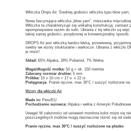
Włóczka Drops Air. Średniej grubości włóczka typu blow yarn
Nowa fascynująca włóczka „blow yarn”, mieszanka mięciutkiej
Włóczka ta charakteryzuje się unikalną konstrukcją: zamiast
wpompowywane razem do rurki. Ubrania z tej włóczki są więc
takiej samej grubości, przędzionej w konwencjonalny sposób.
DROPS Air jest włóczką bardzo lekką, przewiewną, przyjemną 
swetry we wzory strukturalne i warkocze. Ubrania z włóczki 
je nosić!
Skład:
65% Alpaka, 28% Poliamid, 7% Wełna
Waga/długość motka:
50 g = ok. 150 metrów
Zalecany rozmiar drutów:
5 mm
Próbka:
10 x 10 cm = 17 o. x 22 rz.
Pielęgnacja
: Pranie ręczne, max 30°C / suszyć rozłożone na
Wzory dla włóczki Air
Made in:
Peru/EU
Pochodzenie surowca:
Alpaka i wełna z Ameryki Południowe
Uwaga! W zależności od ustawień monitora kolor może się ni
poszczególnych motków mogą nieznacznie różnić się od siebi
Pranie ręczne, max 30°C / suszyć rozłożone na płasko