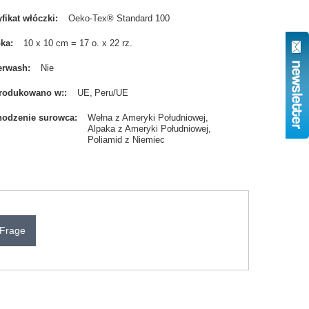
yfikat włóczki
Oeko-Tex® Standard 100
bka
10 x 10 cm = 17 o. x 22 rz.
erwash
Nie
rodukowano w:
UE
Peru/UE
odzenie surowca
Wełna z Ameryki Południowej
Alpaka z Ameryki Południowej
Poliamid z Niemiec
 Frage