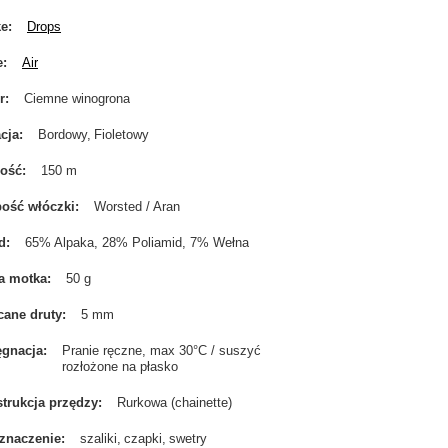
ke
Drops
e
Air
r
Ciemne winogrona
cja
Bordowy
Fioletowy
gość
150 m
ość włóczki
Worsted / Aran
d
65% Alpaka, 28% Poliamid, 7% Wełna
a motka
50 g
cane druty
5 mm
ęgnacja
Pranie ręczne, max 30°C / suszyć
rozłożone na płasko
trukcja przędzy
Rurkowa (chainette)
znaczenie
szaliki
czapki
swetry