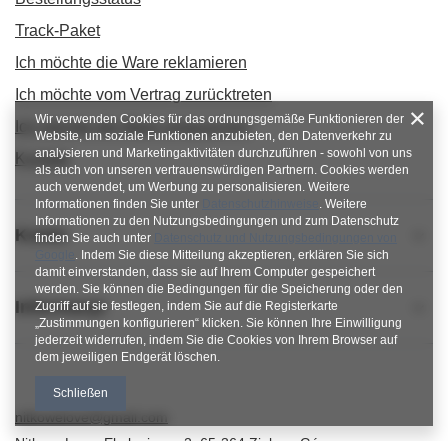
Track-Paket
Ich möchte die Ware reklamieren
Ich möchte vom Vertrag zurücktreten
Wir verwenden Cookies für das ordnungsgemäße Funktionieren der
Ich möchte die Ware umtauschen
Website, um soziale Funktionen anzubieten, den Datenverkehr zu
analysieren und Marketingaktivitäten durchzuführen - sowohl von uns
Kontakt
als auch von unseren vertrauenswürdigen Partnern. Cookies werden
auch verwendet, um Werbung zu personalisieren. Weitere
Informationen finden Sie unter
Datenschutzhinweise
. Weitere
Informationen zu den Nutzungsbedingungen und zum Datenschutz
Konto
finden Sie auch unter
Datenschutz und Nutzungsbedingungen von
Google
. Indem Sie diese Mitteilung akzeptieren, erklären Sie sich
damit einverstanden, dass sie auf Ihrem Computer gespeichert
werden. Sie können die Bedingungen für die Speicherung oder den
Informacje
Zugriff auf sie festlegen, indem Sie auf die Registerkarte
„Zustimmungen konfigurieren“ klicken. Sie können Ihre Einwilligung
jederzeit widerrufen, indem Sie die Cookies von Ihrem Browser auf
dem jeweiligen Endgerät löschen.
Schließen
nitkowelove@gmail.com
NitkoweLove
,
Ekologiczna 2
,
65-364
Zielona Góra