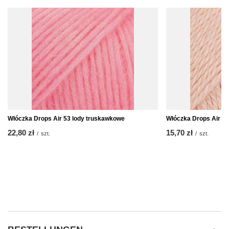
Włóczka Drops Air 53 lody truskawkowe
Włóczka Drops Air A
22,80 zł
15,70 zł
/
szt.
/
szt.