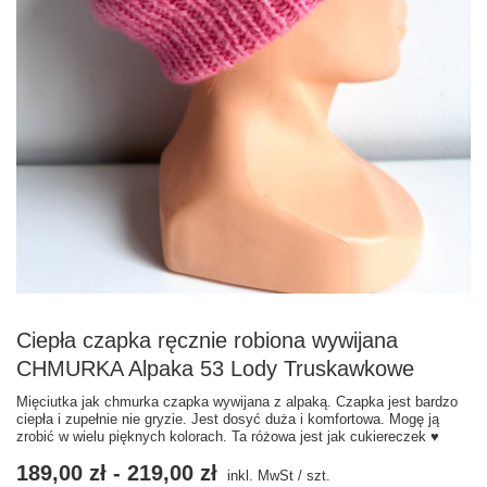
Ciepła czapka ręcznie robiona wywijana
CHMURKA Alpaka 53 Lody Truskawkowe
Mięciutka jak chmurka czapka wywijana z alpaką. Czapka jest bardzo
ciepła i zupełnie nie gryzie. Jest dosyć duża i komfortowa. Mogę ją
zrobić w wielu pięknych kolorach. Ta różowa jest jak cukiereczek ♥
189,00 zł
-
219,00 zł
inkl. MwSt
/
szt.