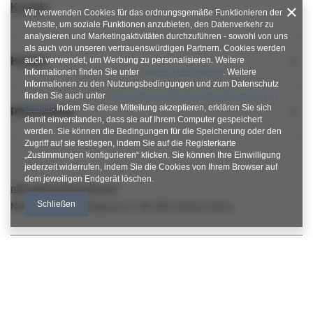
Kontakt
Wir verwenden Cookies für das ordnungsgemäße Funktionieren der
Website, um soziale Funktionen anzubieten, den Datenverkehr zu
analysieren und Marketingaktivitäten durchzuführen - sowohl von uns
als auch von unseren vertrauenswürdigen Partnern. Cookies werden
Konto
auch verwendet, um Werbung zu personalisieren. Weitere
Informationen finden Sie unter
Datenschutzhinweise
. Weitere
Informationen zu den Nutzungsbedingungen und zum Datenschutz
finden Sie auch unter
Datenschutz und Nutzungsbedingungen von
Google
. Indem Sie diese Mitteilung akzeptieren, erklären Sie sich
Informacje
damit einverstanden, dass sie auf Ihrem Computer gespeichert
werden. Sie können die Bedingungen für die Speicherung oder den
Zugriff auf sie festlegen, indem Sie auf die Registerkarte
„Zustimmungen konfigurieren“ klicken. Sie können Ihre Einwilligung
jederzeit widerrufen, indem Sie die Cookies von Ihrem Browser auf
dem jeweiligen Endgerät löschen.
nitkowelove@gmail.com
Schließen
NitkoweLove
,
Ekologiczna 2
,
65-364
Zielona Góra
Im Shop präsentieren wir die Bruttopreise (inkl. MwSt.).