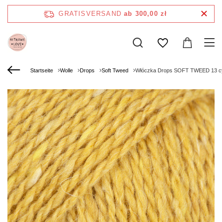
GRATISVERSAND
ab 300,00 zł
Startseite
Wolle
Drops
Soft Tweed
Włóczka Drops SOFT TWEED 13 cy