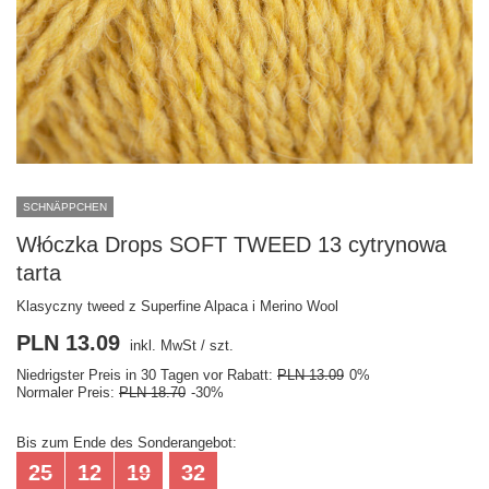
SCHNÄPPCHEN
Włóczka Drops SOFT TWEED 13 cytrynowa
tarta
Klasyczny tweed z Superfine Alpaca i Merino Wool
PLN 13.09
inkl. MwSt
/
szt.
Niedrigster Preis in 30 Tagen vor Rabatt:
PLN 13.09
0%
Normaler Preis:
PLN 18.70
-30%
Bis zum Ende des Sonderangebot:
25
12
19
31