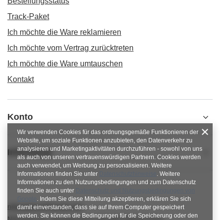
Bestellungsstatus
Track-Paket
Ich möchte die Ware reklamieren
Ich möchte vom Vertrag zurücktreten
Ich möchte die Ware umtauschen
Kontakt
Konto
Wir verwenden Cookies für das ordnungsgemäße Funktionieren der
Website, um soziale Funktionen anzubieten, den Datenverkehr zu
analysieren und Marketingaktivitäten durchzuführen - sowohl von uns
Informacje
als auch von unseren vertrauenswürdigen Partnern. Cookies werden
auch verwendet, um Werbung zu personalisieren. Weitere
Informationen finden Sie unter
Datenschutzhinweise
. Weitere
Informationen zu den Nutzungsbedingungen und zum Datenschutz
finden Sie auch unter
Datenschutz und Nutzungsbedingungen von
Google
. Indem Sie diese Mitteilung akzeptieren, erklären Sie sich
nitkowelove@gmail.com
damit einverstanden, dass sie auf Ihrem Computer gespeichert
werden. Sie können die Bedingungen für die Speicherung oder den
NitkoweLove
,
Ekologiczna 2
,
65-364
Zielona Góra