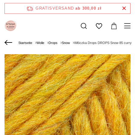
GRATISVERSAND
ab 300,00 zł
Startseite
Wolle
Drops
Snow
Włóczka Drops DROPS Snow 85 curry