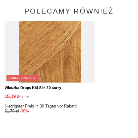
POLECAMY RÓWNIEŻ
SONDERANGEBOT
Włóczka Drops Kid-Silk 30 curry
15,19 zł
/
szt.
Niedrigster Preis in 30 Tagen vor Rabatt:
21,70 zł
-30%