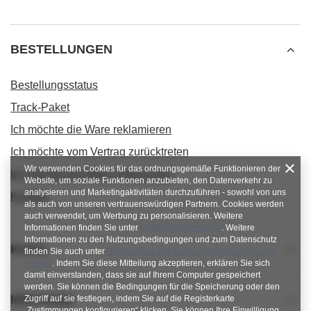
BESTELLUNGEN
Bestellungsstatus
Track-Paket
Ich möchte die Ware reklamieren
Ich möchte vom Vertrag zurücktreten
Wir verwenden Cookies für das ordnungsgemäße Funktionieren der
Ich möchte die Ware umtauschen
Website, um soziale Funktionen anzubieten, den Datenverkehr zu
analysieren und Marketingaktivitäten durchzuführen - sowohl von uns
Kontakt
als auch von unseren vertrauenswürdigen Partnern. Cookies werden
auch verwendet, um Werbung zu personalisieren. Weitere
Informationen finden Sie unter
Datenschutzhinweise
. Weitere
Informationen zu den Nutzungsbedingungen und zum Datenschutz
Konto
finden Sie auch unter
Datenschutz und Nutzungsbedingungen von
Google
. Indem Sie diese Mitteilung akzeptieren, erklären Sie sich
damit einverstanden, dass sie auf Ihrem Computer gespeichert
werden. Sie können die Bedingungen für die Speicherung oder den
Informacje
Zugriff auf sie festlegen, indem Sie auf die Registerkarte
„Zustimmungen konfigurieren“ klicken. Sie können Ihre Einwilligung