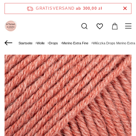
GRATISVERSAND
ab 300,00 zł
Startseite
Wolle
Drops
Merino Extra Fine
Włóczka Drops Merino Extra 