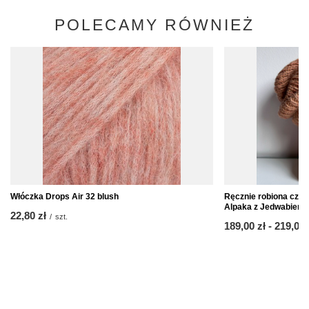
POLECAMY RÓWNIEŻ
Włóczka Drops Air 32 blush
Ręcznie robiona cz
Alpaka z Jedwabiem 
22,80 zł
/
szt.
ab
189,00 zł
-
bis
219,00 