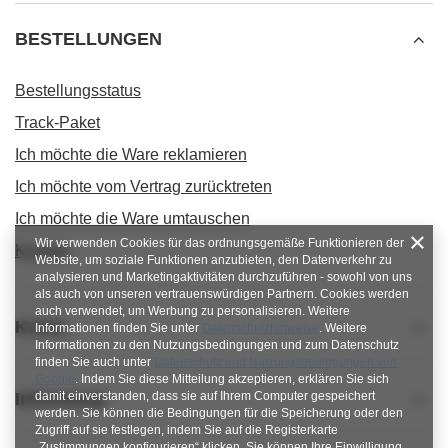
BESTELLUNGEN
Bestellungsstatus
Track-Paket
Ich möchte die Ware reklamieren
Ich möchte vom Vertrag zurücktreten
Ich möchte die Ware umtauschen
Wir verwenden Cookies für das ordnungsgemäße Funktionieren der
Kontakt
Website, um soziale Funktionen anzubieten, den Datenverkehr zu
analysieren und Marketingaktivitäten durchzuführen - sowohl von uns
als auch von unseren vertrauenswürdigen Partnern. Cookies werden
auch verwendet, um Werbung zu personalisieren. Weitere
Konto
Informationen finden Sie unter
Datenschutzhinweise
. Weitere
Informationen zu den Nutzungsbedingungen und zum Datenschutz
finden Sie auch unter
Datenschutz und Nutzungsbedingungen von
Google
. Indem Sie diese Mitteilung akzeptieren, erklären Sie sich
Informacje
damit einverstanden, dass sie auf Ihrem Computer gespeichert
werden. Sie können die Bedingungen für die Speicherung oder den
Zugriff auf sie festlegen, indem Sie auf die Registerkarte
„Zustimmungen konfigurieren“ klicken. Sie können Ihre Einwilligung