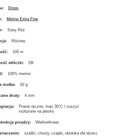
ke
Drops
e
Merino Extra Fine
r
Stary Róż
cja
Różowy
gość
105 m
ość włóczki
DK
d
100% merino
a motka
50 g
cane druty
4 mm
ęgnacja
Pranie ręczne, max 30°C / suszyć
rozłożone na płasko
trukcja przędzy
Wielonitkowa
znaczenie
szaliki
chusty
czapki
ubranka dla dzieci