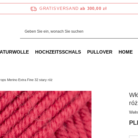
GRATISVERSAND
ab 300,00 zł
NATURWOLLE
HOCHZEITSSCHALS
PULLOVER
HOME
ops Merino Extra Fine 32 stary róż
Włó
róż
Wełn
PL