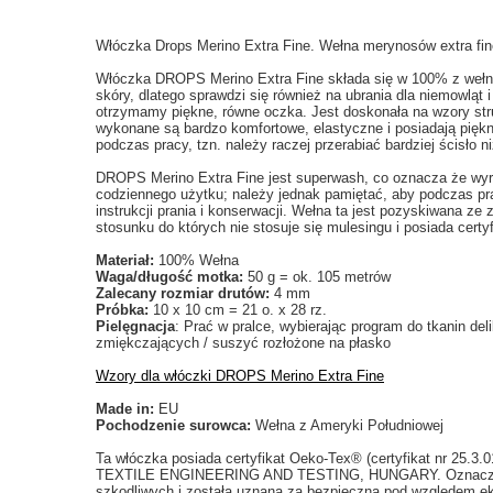
Włóczka Drops Merino Extra Fine. Wełna merynosów extra fi
Włóczka DROPS Merino Extra Fine składa się w 100% z wełny 
skóry, dlatego sprawdzi się również na ubrania dla niemowląt i
otrzymamy piękne, równe oczka. Jest doskonała na wzory struk
wykonane są bardzo komfortowe, elastyczne i posiadają piękn
podczas pracy, tzn. należy raczej przerabiać bardziej ścisło ni
DROPS Merino Extra Fine jest superwash, co oznacza że wyro
codziennego użytku; należy jednak pamiętać, aby podczas pra
instrukcji prania i konserwacji. Wełna ta jest pozyskiwana z
stosunku do których nie stosuje się mulesingu i posiada cert
Materiał:
100% Wełna
Waga/długość motka:
50 g = ok. 105 metrów
Zalecany rozmiar drutów:
4 mm
Próbka:
10 x 10 cm = 21 o. x 28 rz.
Pielęgnacja
: Prać w pralce, wybierając program do tkanin de
zmiękczających / suszyć rozłożone na płasko
Wzory dla włóczki DROPS Merino Extra Fine
Made in:
EU
Pochodzenie surowca:
Wełna z Ameryki Południowej
Ta włóczka posiada certyfikat Oeko-Tex® (certyfikat nr 25.3
TEXTILE ENGINEERING AND TESTING, HUNGARY. Oznacza to,
szkodliwych i została uznana za bezpieczną pod względem ek