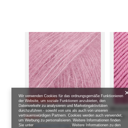
Wir verwenden Cookies für das ordnungsgemäße Funktionieren
SONDERANGEBOT
der Website, um soziale Funktionen anzubieten, den
Datenverkehr zu analysieren und Marketingaktivitäten
Włóczka Drops Kid-Silk 04 stary róż
Włóczka Dr
durchzuführen - sowohl von uns als auch von unseren
vertrauenswürdigen Partnern. Cookies werden auch verwendet,
15,19 zł
17,20 zł
/
szt.
/
um Werbung zu personalisieren. Weitere Informationen finden
Sie unter
Datenschutzhinweise
. Weitere Informationen zu den
Niedrigster Preis in 30 Tagen vor Rabatt: