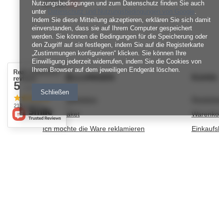
Nutzungsbedingungen und zum Datenschutz finden Sie auch
21,70 zł
-30%
unter
Datenschutz und Nutzungsbedingungen von Google
.
Indem Sie diese Mitteilung akzeptieren, erklären Sie sich damit
einverstanden, dass sie auf Ihrem Computer gespeichert
werden. Sie können die Bedingungen für die Speicherung oder
den Zugriff auf sie festlegen, indem Sie auf die Registerkarte
„Zustimmungen konfigurieren“ klicken. Sie können Ihre
Einwilligung jederzeit widerrufen, indem Sie die Cookies von
Ihrem Browser auf dem jeweiligen Endgerät löschen.
Real customers
BESTELLUNGEN
Konto
reviews
5
/ 5.0
Schließen
Bestellungsstatus
Registri
213 reviews
Track-Paket
Warenko
Ich möchte die Ware reklamieren
Einkaufsl
Ich möchte vom Vertrag zurücktreten
Liste de
Ich möchte die Ware umtauschen
Transakt
Kontakt
Ihre Rab
Newslett