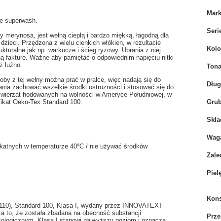
Mar
ne superwash.
Seri
merynosa, jest wełną ciepłą i bardzo miękką, łagodną dla
 dzieci. Przędzona z wielu cienkich włókien, w rezultacie
Kolo
turalne jak np. warkocze i ścieg ryżowy. Ubrania z niej
ą fakturę. Ważne aby pamiętać o odpowiednim napięciu nitki
ż luźno.
Tona
by z tej wełny można prać w pralce, więc nadają się do
Dłu
nia zachować wszelkie środki ostrożności i stosować się do
e zwierząt hodowanych na wolności w Ameryce Południowej, w
yfikat Oeko-Tex Standard 100.
Grub
Skła
Wag
likatnych w temperaturze 40ºC / nie używać środków
Zale
Piel
Kons
.0110), Standard 100, Klasa I, wydany przez INNOVATEXT
 że została zbadana na obecność substancji
Prze
ologicznym. Klasa I stanowi najwyższy poziom i oznacza,