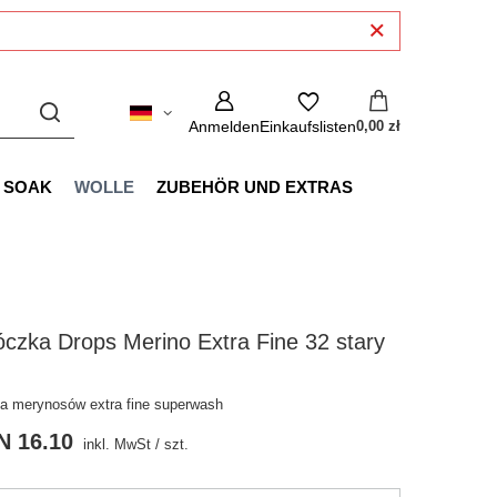
Anmelden
Einkaufslisten
0,00 zł
SOAK
WOLLE
ZUBEHÖR UND EXTRAS
czka Drops Merino Extra Fine 32 stary
a merynosów extra fine superwash
N 16.10
inkl. MwSt
/
szt.