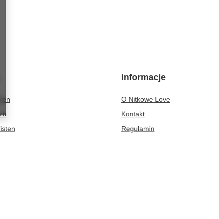
Informacje
eren
O Nitkowe Love
rb
Kontakt
isten
Regulamin
r gekauften Waren
Polityka prywatności i cookies
ionsverlauf
atte
er