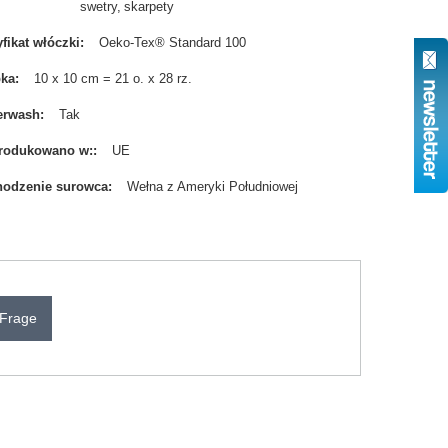
swetry
skarpety
yfikat włóczki
Oeko-Tex® Standard 100
bka
10 x 10 cm = 21 o. x 28 rz.
erwash
Tak
rodukowano w:
UE
odzenie surowca
Wełna z Ameryki Południowej
 Frage
N