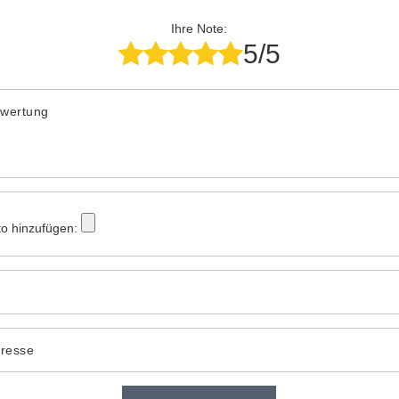
Ihre Note:
5/5
ewertung
to hinzufügen:
dresse