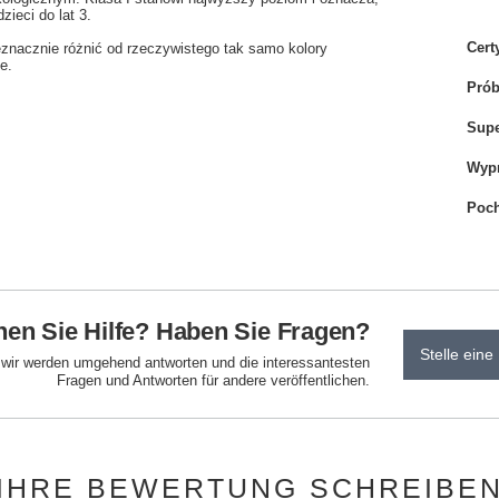
zieci do lat 3.
Cert
eznacznie różnić od rzeczywistego tak samo kolory
e.
Pró
Sup
Wyp
Poch
en Sie Hilfe? Haben Sie Fragen?
Stelle eine
d wir werden umgehend antworten und die interessantesten
Fragen und Antworten für andere veröffentlichen.
IHRE BEWERTUNG SCHREIBE