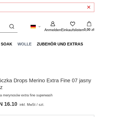
Anmelden
Einkaufslisten
0,00 zł
SOAK
WOLLE
ZUBEHÖR UND EXTRAS
czka Drops Merino Extra Fine 07 jasny
ąz
a merynosów extra fine superwash
N 16.10
inkl. MwSt
/
szt.