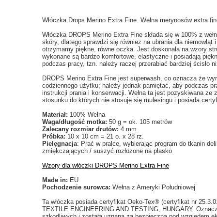
Włóczka Drops Merino Extra Fine. Wełna merynosów extra fi
Włóczka DROPS Merino Extra Fine składa się w 100% z wełny 
skóry, dlatego sprawdzi się również na ubrania dla niemowląt i
otrzymamy piękne, równe oczka. Jest doskonała na wzory struk
wykonane są bardzo komfortowe, elastyczne i posiadają piękn
podczas pracy, tzn. należy raczej przerabiać bardziej ścisło ni
DROPS Merino Extra Fine jest superwash, co oznacza że wyro
codziennego użytku; należy jednak pamiętać, aby podczas pra
instrukcji prania i konserwacji. Wełna ta jest pozyskiwana z
stosunku do których nie stosuje się mulesingu i posiada cert
Materiał:
100% Wełna
Waga/długość motka:
50 g = ok. 105 metrów
Zalecany rozmiar drutów:
4 mm
Próbka:
10 x 10 cm = 21 o. x 28 rz.
Pielęgnacja
: Prać w pralce, wybierając program do tkanin de
zmiękczających / suszyć rozłożone na płasko
Wzory dla włóczki DROPS Merino Extra Fine
Made in:
EU
Pochodzenie surowca:
Wełna z Ameryki Południowej
Ta włóczka posiada certyfikat Oeko-Tex® (certyfikat nr 25.3
TEXTILE ENGINEERING AND TESTING, HUNGARY. Oznacza to,
szkodliwych i została uznana za bezpieczną pod względem ek