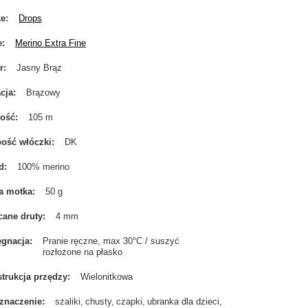
ke
Drops
e
Merino Extra Fine
r
Jasny Brąz
cja
Brązowy
gość
105 m
ość włóczki
DK
d
100% merino
a motka
50 g
cane druty
4 mm
ęgnacja
Pranie ręczne, max 30°C / suszyć
rozłożone na płasko
trukcja przędzy
Wielonitkowa
znaczenie
szaliki
chusty
czapki
ubranka dla dzieci