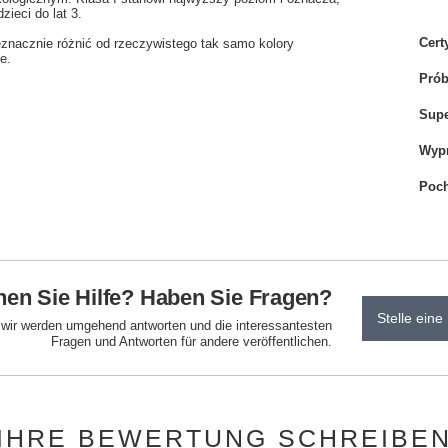
zieci do lat 3.
Cert
eznacznie różnić od rzeczywistego tak samo kolory
e.
Pró
Sup
Wyp
Poch
en Sie Hilfe? Haben Sie Fragen?
Stelle eine
d wir werden umgehend antworten und die interessantesten
Fragen und Antworten für andere veröffentlichen.
IHRE BEWERTUNG SCHREIBE