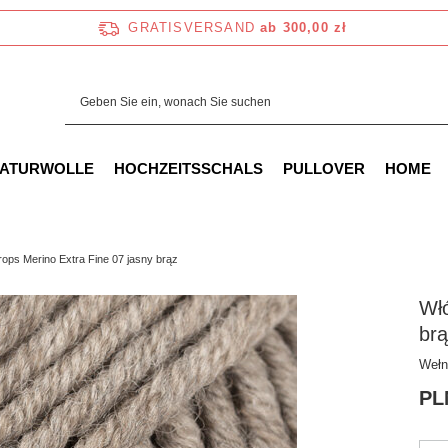
GRATISVERSAND
ab 300,00 zł
NATURWOLLE
HOCHZEITSSCHALS
PULLOVER
HOME
ops Merino Extra Fine 07 jasny brąz
Włó
br
Wełn
PL