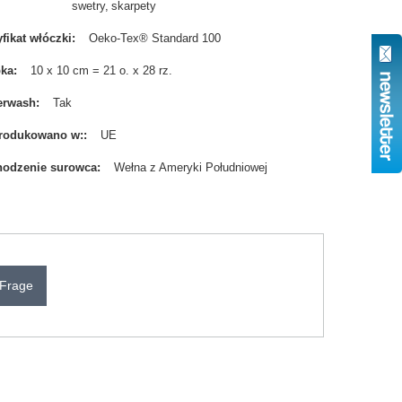
swetry
skarpety
yfikat włóczki
Oeko-Tex® Standard 100
bka
10 x 10 cm = 21 o. x 28 rz.
erwash
Tak
rodukowano w:
UE
odzenie surowca
Wełna z Ameryki Południowej
 Frage
N