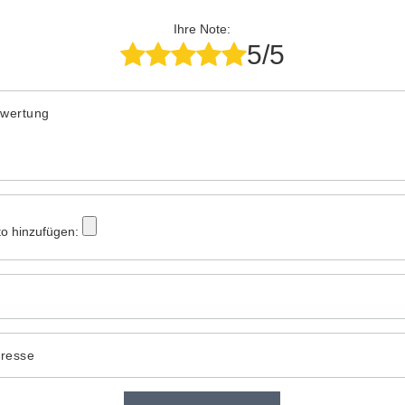
Ihre Note:
5/5
ewertung
to hinzufügen:
dresse