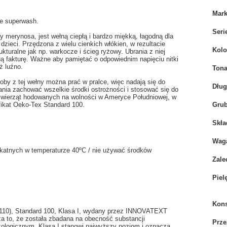
Mar
ne superwash.
Seri
merynosa, jest wełną ciepłą i bardzo miękką, łagodną dla
 dzieci. Przędzona z wielu cienkich włókien, w rezultacie
Kolo
turalne jak np. warkocze i ścieg ryżowy. Ubrania z niej
ą fakturę. Ważne aby pamiętać o odpowiednim napięciu nitki
ż luźno.
Tona
by z tej wełny można prać w pralce, więc nadają się do
Dłu
nia zachować wszelkie środki ostrożności i stosować się do
e zwierząt hodowanych na wolności w Ameryce Południowej, w
yfikat Oeko-Tex Standard 100.
Grub
Skła
Wag
likatnych w temperaturze 40ºC / nie używać środków
Zale
Piel
Kons
.0110), Standard 100, Klasa I, wydany przez INNOVATEXT
 że została zbadana na obecność substancji
Prze
ologicznym. Klasa I stanowi najwyższy poziom i oznacza,