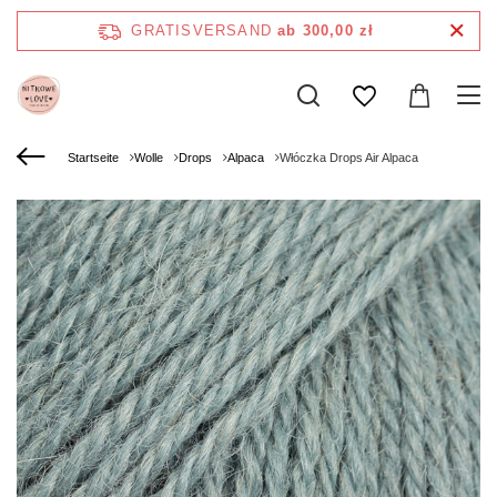
GRATISVERSAND
ab 300,00 zł
Startseite
Wolle
Drops
Alpaca
Włóczka Drops Air Alpaca