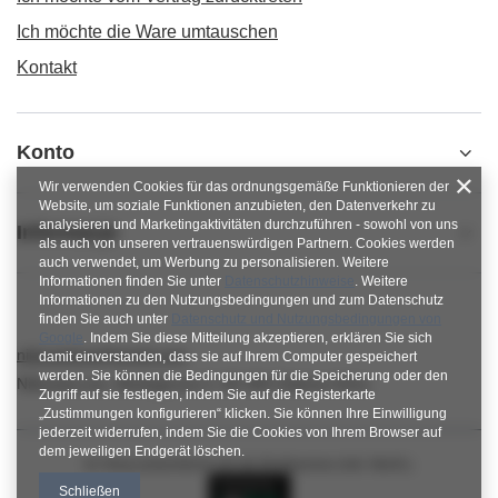
Ich möchte die Ware umtauschen
Kontakt
Konto
Wir verwenden Cookies für das ordnungsgemäße Funktionieren der
Website, um soziale Funktionen anzubieten, den Datenverkehr zu
analysieren und Marketingaktivitäten durchzuführen - sowohl von uns
Informacje
als auch von unseren vertrauenswürdigen Partnern. Cookies werden
auch verwendet, um Werbung zu personalisieren. Weitere
Informationen finden Sie unter
Datenschutzhinweise
. Weitere
Informationen zu den Nutzungsbedingungen und zum Datenschutz
finden Sie auch unter
Datenschutz und Nutzungsbedingungen von
Google
. Indem Sie diese Mitteilung akzeptieren, erklären Sie sich
nitkowelove@gmail.com
damit einverstanden, dass sie auf Ihrem Computer gespeichert
werden. Sie können die Bedingungen für die Speicherung oder den
NitkoweLove
,
Ekologiczna 2
,
65-364
Zielona Góra
Zugriff auf sie festlegen, indem Sie auf die Registerkarte
„Zustimmungen konfigurieren“ klicken. Sie können Ihre Einwilligung
jederzeit widerrufen, indem Sie die Cookies von Ihrem Browser auf
dem jeweiligen Endgerät löschen.
Im Shop präsentieren wir die Bruttopreise (inkl. MwSt.).
Schließen