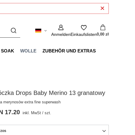
Anmelden
Einkaufslisten
0,00 zł
SOAK
WOLLE
ZUBEHÖR UND EXTRAS
óczka Drops Baby Merino 13 granatowy
a merynosów extra fine superwash
N 17.20
inkl. MwSt
/
szt.
zos