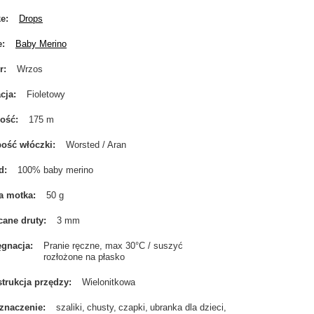
ke
Drops
e
Baby Merino
r
Wrzos
cja
Fioletowy
gość
175 m
ość włóczki
Worsted / Aran
d
100% baby merino
a motka
50 g
cane druty
3 mm
ęgnacja
Pranie ręczne, max 30°C / suszyć
rozłożone na płasko
trukcja przędzy
Wielonitkowa
znaczenie
szaliki
chusty
czapki
ubranka dla dzieci