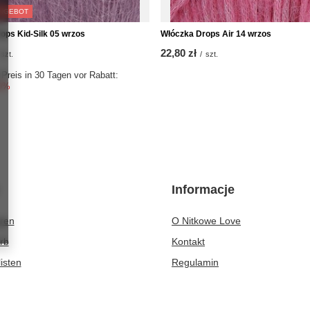
NGEBOT
ops Kid-Silk 05 wrzos
Włóczka Drops Air 14 wrzos
22,80 zł
szt.
/
szt.
 Preis in 30 Tagen vor Rabatt:
0%
Informacje
eren
O Nitkowe Love
rb
Kontakt
isten
Regulamin
r gekauften Waren
Polityka prywatności i cookies
ionsverlauf