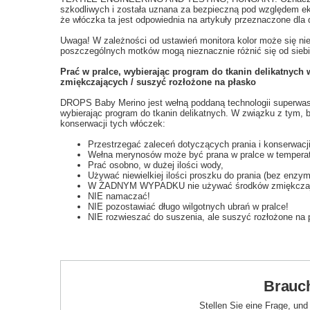
szkodliwych i została uznana za bezpieczną pod względem ek
że włóczka ta jest odpowiednia na artykuły przeznaczone dla d
Uwaga! W zależności od ustawień monitora kolor może się ni
poszczególnych motków mogą nieznacznie różnić się od siebi
Prać w pralce, wybierając program do tkanin delikatnych
zmiękczających / suszyć rozłożone na płasko
DROPS Baby Merino jest wełną poddaną technologii superwash
wybierając program do tkanin delikatnych. W związku z tym, 
konserwacji tych włóczek:
Przestrzegać zaleceń dotyczących prania i konserwacji 
Wełna merynosów może być prana w pralce w temperatu
Prać osobno, w dużej ilości wody,
Używać niewielkiej ilości proszku do prania (bez enzy
W ŻADNYM WYPADKU nie używać środków zmiękczającyc
NIE namaczać!
NIE pozostawiać długo wilgotnych ubrań w pralce!
NIE rozwieszać do suszenia, ale suszyć rozłożone na 
Brauch
Stellen Sie eine Frage, un