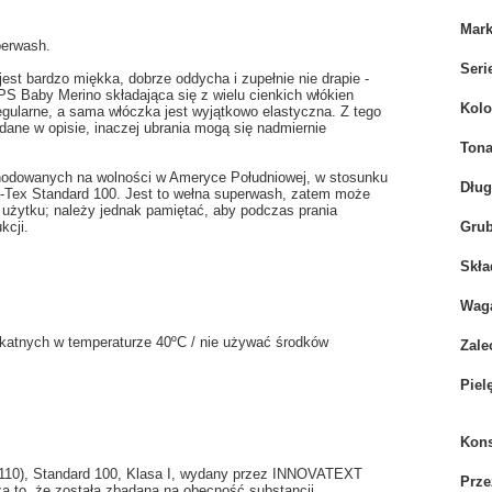
Mar
perwash.
Seri
t bardzo miękka, dobrze oddycha i zupełnie nie drapie -
OPS Baby Merino składająca się z wielu cienkich włókien
Kolo
egularne, a sama włóczka jest wyjątkowo elastyczna. Z tego
ane w opisie, inaczej ubrania mogą się nadmiernie
Tona
odowanych na wolności w Ameryce Południowej, w stosunku
Dłu
eko-Tex Standard 100. Jest to wełna superwash, zatem może
o użytku; należy jednak pamiętać, aby podczas prania
kcji.
Grub
Skła
Wag
likatnych w temperaturze 40ºC / nie używać środków
Zale
Piel
Kons
.0110), Standard 100, Klasa I, wydany przez INNOVATEXT
Prze
 że została zbadana na obecność substancji