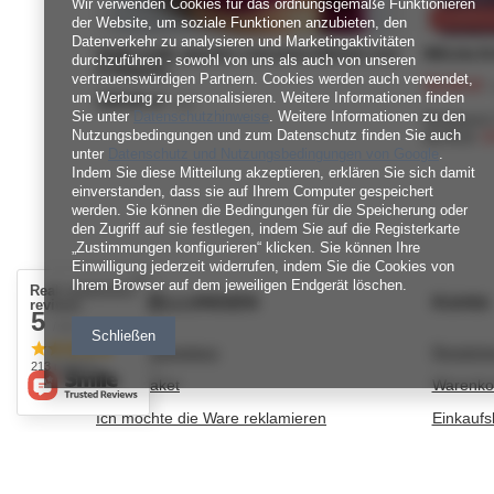
Wir verwenden Cookies für das ordnungsgemäße Funktionieren
SONDERA
der Website, um soziale Funktionen anzubieten, den
Datenverkehr zu analysieren und Marketingaktivitäten
Słodki szalik, apaszka z merynosa Nitkowe Love
Włóczka Dr
durchzuführen - sowohl von uns als auch von unseren
22 Magenta
vertrauenswürdigen Partnern. Cookies werden auch verwendet,
15,19 zł
/
um Werbung zu personalisieren. Weitere Informationen finden
189,00 zł
/
szt.
Sie unter
Datenschutzhinweise
. Weitere Informationen zu den
Niedrigster
Nutzungsbedingungen und zum Datenschutz finden Sie auch
21,70 zł
-3
unter
Datenschutz und Nutzungsbedingungen von Google
.
Indem Sie diese Mitteilung akzeptieren, erklären Sie sich damit
einverstanden, dass sie auf Ihrem Computer gespeichert
werden. Sie können die Bedingungen für die Speicherung oder
den Zugriff auf sie festlegen, indem Sie auf die Registerkarte
„Zustimmungen konfigurieren“ klicken. Sie können Ihre
Einwilligung jederzeit widerrufen, indem Sie die Cookies von
Ihrem Browser auf dem jeweiligen Endgerät löschen.
Real customers
BESTELLUNGEN
Konto
reviews
5
/ 5.0
Schließen
Bestellungsstatus
Registri
213 reviews
Track-Paket
Warenko
Ich möchte die Ware reklamieren
Einkaufsl
Ich möchte vom Vertrag zurücktreten
Liste de
Ich möchte die Ware umtauschen
Transakt