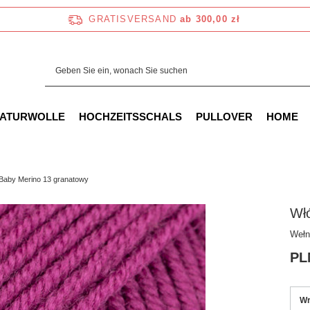
GRATISVERSAND
ab 300,00 zł
NATURWOLLE
HOCHZEITSSCHALS
PULLOVER
HOME
Baby Merino 13 granatowy
Wł
Wełn
PL
Wr