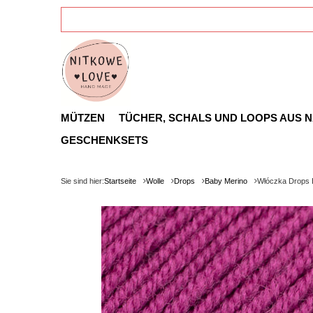
MÜTZEN
TÜCHER, SCHALS UND LOOPS AUS 
GESCHENKSETS
Sie sind hier:
Startseite
Wolle
Drops
Baby Merino
Włóczka Drops 