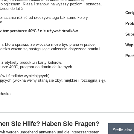
ologicznym. Klasa I stanowi najwyższy poziom i oznacza,
zieci do lat 3.
Cert
eznacznie różnić od rzeczywistego tak samo kolory
e.
Pró
 w temperaturze 40ºC / nie używać środków
Sup
, która sprawia, że włóczka może być prana w pralce,
Wyp
bardzo ważne są następujące zalecenia dotyczące prania i
Poch
z etykiety produktu i karty kolorów.
rze 40°C, program do tkanin delikatnych.
mów i środków wybielających).
h (włókna wełny staną się zbyt miękkie i rozciągną się).
płasko.
en Sie Hilfe? Haben Sie Fragen?
Stelle eine
d wir werden umgehend antworten und die interessantesten