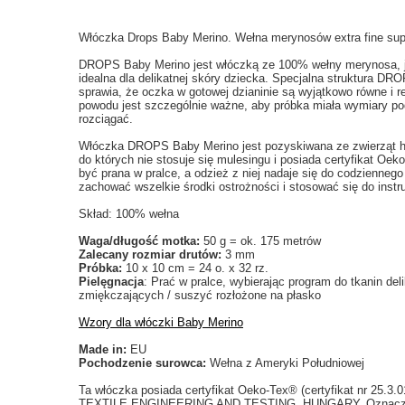
Włóczka Drops Baby Merino. Wełna merynosów extra fine su
DROPS Baby Merino jest włóczką ze 100% wełny merynosa, jes
idealna dla delikatnej skóry dziecka. Specjalna struktura DR
sprawia, że oczka w gotowej dzianinie są wyjątkowo równe i r
powodu jest szczególnie ważne, aby próbka miała wymiary pod
rozciągać.
Włóczka DROPS Baby Merino jest pozyskiwana ze zwierząt h
do których nie stosuje się mulesingu i posiada certyfikat O
być prana w pralce, a odzież z niej nadaje się do codzienneg
zachować wszelkie środki ostrożności i stosować się do instru
Skład: 100% wełna
Waga/długość motka:
50 g = ok. 175 metrów
Zalecany rozmiar drutów:
3 mm
Próbka:
10 x 10 cm = 24 o. x 32 rz.
Pielęgnacja
: Prać w pralce, wybierając program do tkanin de
zmiękczających / suszyć rozłożone na płasko
Wzory dla włóczki Baby Merino
Made in:
EU
Pochodzenie surowca:
Wełna z Ameryki Południowej
Ta włóczka posiada certyfikat Oeko-Tex® (certyfikat nr 25.3
TEXTILE ENGINEERING AND TESTING, HUNGARY. Oznacza to,