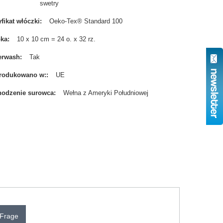
swetry
yfikat włóczki
Oeko-Tex® Standard 100
bka
10 x 10 cm = 24 o. x 32 rz.
erwash
Tak
rodukowano w:
UE
odzenie surowca
Wełna z Ameryki Południowej
 Frage