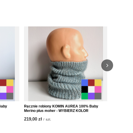
Baby
Ręcznie robiony KOMIN AUREA 100% Baby
Czapka weł
Merino plus moher - WYBIERZ KOLOR
Ciemny Sza
219,00 zł
ab
159,00 zł
/
szt.