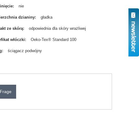
nięcie
nie
erzchnia dzianiny
gładka
akt ze skórą
odpowiednia dla skóry wrażliwej
yfikat włóczki
Oeko-Tex® Standard 100
g
ściągacz podwójny
 Frage
N