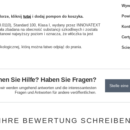
Wywi
Powi
orze, kliknij
tutaj
i dodaj pompon do koszyka.
.3.0110), Standard 100, Klasa I, wydany przez INNOVATEXT
Kont
tała zbadana na obecność substancji szkodliwych i została
anowi najwyższy poziom i oznacza, że włóczka ta jest
Cert
ologicznej, którą można łatwo odpiąć do prania.
Ście
en Sie Hilfe? Haben Sie Fragen?
Stelle eine
d wir werden umgehend antworten und die interessantesten
Fragen und Antworten für andere veröffentlichen.
IHRE BEWERTUNG SCHREIBE