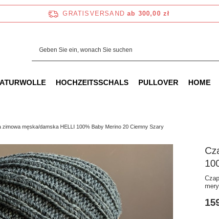
GRATISVERSAND
ab 300,00 zł
NATURWOLLE
HOCHZEITSSCHALS
PULLOVER
HOME
 zimowa męska/damska HELLI 100% Baby Merino 20 Ciemny Szary
Cz
10
Czap
mer
159