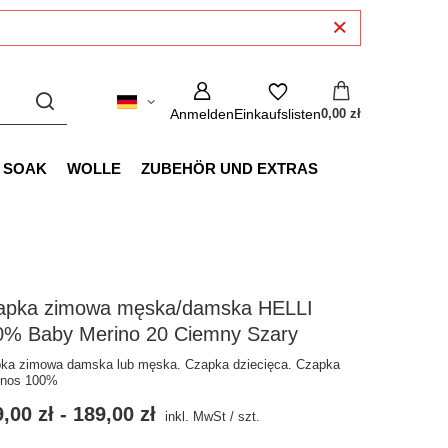
Anmelden
Einkaufslisten
0,00 zł
SOAK
WOLLE
ZUBEHÖR UND EXTRAS
apka zimowa męska/damska HELLI
0% Baby Merino 20 Ciemny Szary
ka zimowa damska lub męska. Czapka dziecięca. Czapka
ynos 100%
,00 zł
-
189,00 zł
inkl. MwSt
/
szt.