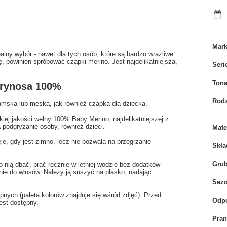
Mar
alny wybór - nawet dla tych osób, które są bardzo wrażliwe
ę, powinien spróbować czapki merino. Jest najdelikatniejsza,
Seri
Tona
erynosa 100%
Rodz
amska lub męska, jak również czapka dla dziecka.
iej jakości wełny 100% Baby Merino, najdelikatniejszej z
 podgryzanie osoby, również dzieci.
Mate
je, gdy jest zimno, lecz nie pozwala na przegrzanie
Skła
Gru
 nią dbać, prać ręcznie w letniej wodzie bez dodatków
ie do włosów. Należy ją suszyć na płasko, nadając
Sez
ych (paleta kolorów znajduje się wśród zdjęć). Przed
Odpo
est dostępny.
Pran