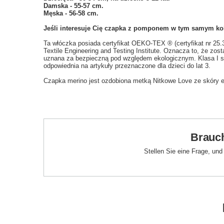
Damska - 55-57 cm.
Męska - 56-58 cm.
Jeśli interesuje Cię czapka z pomponem w tym samym kol
Ta włóczka posiada certyfikat OEKO-TEX ® (certyfikat nr 25
Textile Engineering and Testing Institute. Oznacza to, że zos
uznana za bezpieczną pod względem ekologicznym. Klasa I st
odpowiednia na artykuły przeznaczone dla dzieci do lat 3.
Czapka merino jest ozdobiona metką Nitkowe Love ze skóry ek
Brauch
Stellen Sie eine Frage, un