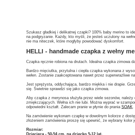
Szukasz gładkiej i delikatnej czapki? 100% baby merino to ide
na podgryzanie. Każdy, kto myśli, że jesteś uczulony na wełn
nie ma niteczek, które mogłyby powodować dyskomfort.
HELLI - handmade czapka z wełny m
Czapka ręcznie robiona na drutach. Idealna czapka zimowa d
Bardzo mięciutka, przytulna i ciepła czapka wykonana z wysok
wełen. Zostanie zaakceptowana nawet przez superwrażliwe na
Jest sprężysta, oddychająca, bardzo miękka i nie drapie. Grze
się. Świetnie sprawdzi się jako czapka zimowa.
Aby czapka z merynosa służyła przez wiele sezonów, należy o
zmiękczających. Wełna ich nie lubi. Można wyprać w szampon
odpowiedni kształt. Zalecam pranie w płynie do prania
SOAK
.
Na zamówienie wykonam czapkę w dowolnym kolorze z dostępn
złożeniem zamówienia proszę się upewnić, że wybrany kolor j
Rozmiar:
Dziecięca - 50-54 cm, na dziecko 5-12 lat.