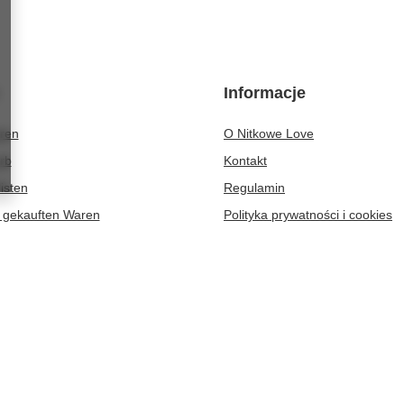
Informacje
eren
O Nitkowe Love
rb
Kontakt
isten
Regulamin
r gekauften Waren
Polityka prywatności i cookies
ionsverlauf
atte
er
-364
Zielona Góra