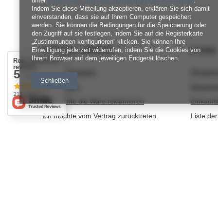
unter
Datenschutz und Nutzungsbedingungen von Google
.
Indem Sie diese Mitteilung akzeptieren, erklären Sie sich damit
einverstanden, dass sie auf Ihrem Computer gespeichert
werden. Sie können die Bedingungen für die Speicherung oder
den Zugriff auf sie festlegen, indem Sie auf die Registerkarte
„Zustimmungen konfigurieren“ klicken. Sie können Ihre
BESTELLUNGEN
Konto
Einwilligung jederzeit widerrufen, indem Sie die Cookies von
Ihrem Browser auf dem jeweiligen Endgerät löschen.
Real customers
reviews
5
Bestellungsstatus
Registri
/ 5.0
Schließen
Track-Paket
Warenko
213 reviews
Ich möchte die Ware reklamieren
Einkaufsl
Ich möchte vom Vertrag zurücktreten
Liste de
Ich möchte die Ware umtauschen
Transakt
Kontakt
Ihre Rab
Newslett
nitkowelove@gmail.com
NitkoweLove
,
Ekologiczna 2
,
65