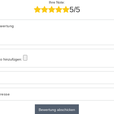
Ihre Note:
5/5
ewertung
to hinzufügen:
dresse
Bewertung abschicken