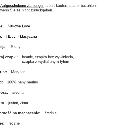
Aufgeschobene Zahlungen
. Jetzt kaufen, später bezahlen,
wenn Sie es nicht zurückgeben
ke
Nitkowe Love
e
HELLI - klasyczna
cja
Szary
aj czapki
beanie
czapka bez wywinięcia
czapka z wydłużonym tyłem
riał
Merynos
d
100% baby merino
bość
średnia
on
jesień
zima
rność na mechacenie
średnia
ie
ręczne