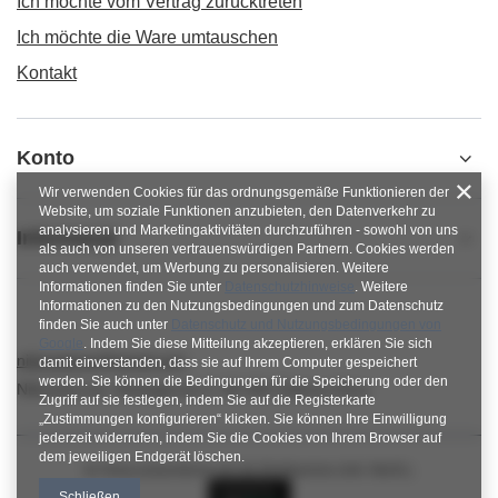
Ich möchte vom Vertrag zurücktreten
Ich möchte die Ware umtauschen
Kontakt
Konto
Wir verwenden Cookies für das ordnungsgemäße Funktionieren der
Website, um soziale Funktionen anzubieten, den Datenverkehr zu
analysieren und Marketingaktivitäten durchzuführen - sowohl von uns
Informacje
als auch von unseren vertrauenswürdigen Partnern. Cookies werden
auch verwendet, um Werbung zu personalisieren. Weitere
Informationen finden Sie unter
Datenschutzhinweise
. Weitere
Informationen zu den Nutzungsbedingungen und zum Datenschutz
finden Sie auch unter
Datenschutz und Nutzungsbedingungen von
Google
. Indem Sie diese Mitteilung akzeptieren, erklären Sie sich
nitkowelove@gmail.com
damit einverstanden, dass sie auf Ihrem Computer gespeichert
werden. Sie können die Bedingungen für die Speicherung oder den
NitkoweLove
,
Ekologiczna 2
,
65-364
Zielona Góra
Zugriff auf sie festlegen, indem Sie auf die Registerkarte
„Zustimmungen konfigurieren“ klicken. Sie können Ihre Einwilligung
jederzeit widerrufen, indem Sie die Cookies von Ihrem Browser auf
dem jeweiligen Endgerät löschen.
Im Shop präsentieren wir die Bruttopreise (inkl. MwSt.).
Schließen