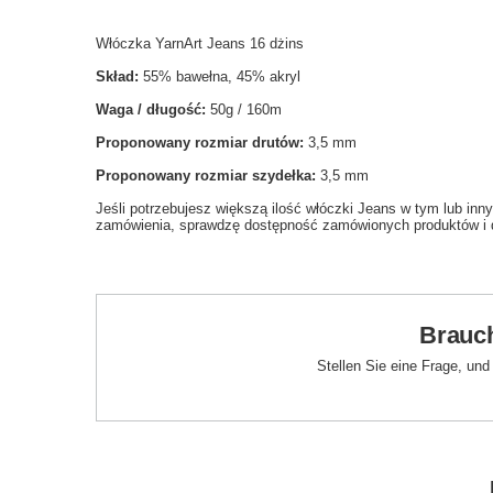
Włóczka YarnArt Jeans 16 dżins
Skład:
55% bawełna, 45% akryl
Waga / długość:
50g / 160m
Proponowany rozmiar drutów:
3,5 mm
Proponowany rozmiar szydełka:
3,5 mm
Jeśli potrzebujesz większą ilość włóczki Jeans w tym lub in
zamówienia, sprawdzę dostępność zamówionych produktów i
Brauch
Stellen Sie eine Frage, un