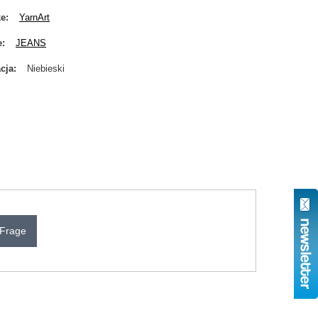
ke
YarnArt
e
JEANS
cja
Niebieski
 Frage
N