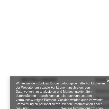
BESTELLUNGEN
Konto
Wir verwenden Cookies für das ordnungsgemäße Funktionieren
der Website, um soziale Funktionen anzubieten, den
Bestellungsstatus
Registri
Datenverkehr zu analysieren und Marketingaktivitäten
durchzuführen - sowohl von uns als auch von unseren
Track-Paket
Warenko
vertrauenswürdigen Partnern. Cookies werden auch verwendet,
um Werbung zu personalisieren. Weitere Informationen finden
Ich möchte die Ware reklamieren
Einkaufsl
Sie unter
Datenschutzhinweise
. Weitere Informationen zu den