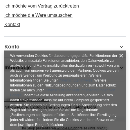
Ich möchte vom Vertrag zurücktreten
Ich möchte die Ware umtauschen
Kontakt
Konto
Wir verwenden Cookies für das ordnungsgemäße Funktionieren der
Website, um soziale Funktionen anzubieten, den Datenverkehr zu
analysieren und Marketingaktivitäten durchzuführen - sowohl von uns
Informacje
als auch von unseren vertrauenswürdigen Partnern. Cookies werden
auch verwendet, um Werbung zu personalisieren. Weitere
Informationen finden Sie unter
Datenschutzhinweise
. Weitere
Informationen zu den Nutzungsbedingungen und zum Datenschutz
finden Sie auch unter
Datenschutz und Nutzungsbedingungen von
Google
. Indem Sie diese Mitteilung akzeptieren, erklären Sie sich
nitkowelove@gmail.com
damit einverstanden, dass sie auf Ihrem Computer gespeichert
werden. Sie können die Bedingungen für die Speicherung oder den
NitkoweLove
,
Ekologiczna 2
,
65-364
Zielona Góra
Zugriff auf sie festlegen, indem Sie auf die Registerkarte
„Zustimmungen konfigurieren“ klicken. Sie können Ihre Einwilligung
jederzeit widerrufen, indem Sie die Cookies von Ihrem Browser auf
dem jeweiligen Endgerät löschen.
Im Shop präsentieren wir die Bruttopreise (inkl. MwSt.).