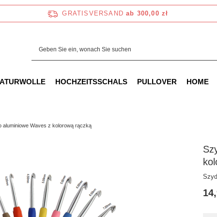
GRATISVERSAND
ab 300,00 zł
NATURWOLLE
HOCHZEITSSCHALS
PULLOVER
HOME
o aluminiowe Waves z kolorową rączką
Szy
kol
Szyd
14,