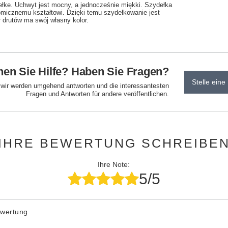
łke. Uchwyt jest mocny, a jednocześnie miękki. Szydełka
omicznemu kształtowi. Dzięki temu szydełkowanie jest
 drutów ma swój własny kolor.
en Sie Hilfe? Haben Sie Fragen?
Stelle eine
d wir werden umgehend antworten und die interessantesten
Fragen und Antworten für andere veröffentlichen.
IHRE BEWERTUNG SCHREIBE
Ihre Note:
5/5
ewertung