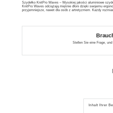
Szydełko KnitPro Waves – Wysokiej jakości aluminiowe szyde
KnitPro Waves odciążają mięśnie dłoni dzięki swojemu ergon
przyjemniejsze, nawet dla osób z artretyzmem. Każdy rozmiar
Brauch
Stellen Sie eine Frage, un
Inhalt Ihrer B