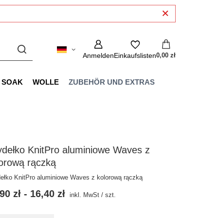
Anmelden
Einkaufslisten
0,00 zł
SOAK
WOLLE
ZUBEHÖR UND EXTRAS
dełko KnitPro aluminiowe Waves z
orową rączką
ełko KnitPro aluminiowe Waves z kolorową rączką
90 zł
-
16,40 zł
inkl. MwSt
/
szt.