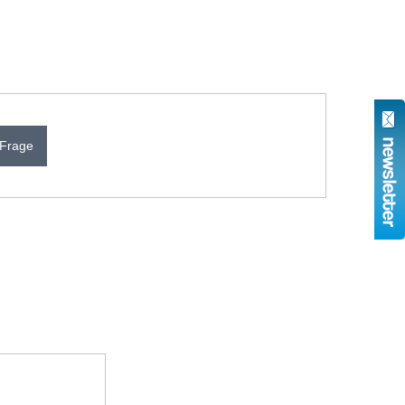
 Frage
N