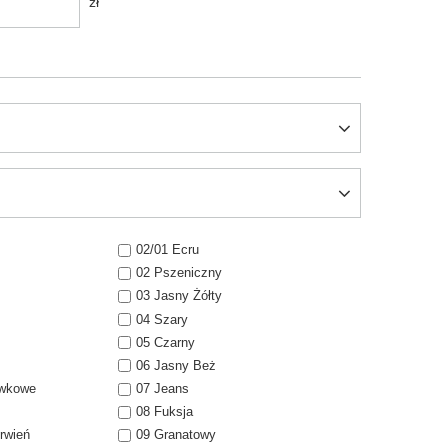
zł
02/01 Ecru
02 Pszeniczny
03 Jasny Żółty
04 Szary
05 Czarny
06 Jasny Beż
awkowe
07 Jeans
08 Fuksja
rwień
09 Granatowy