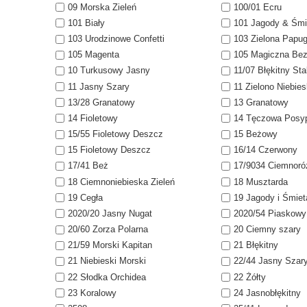
09 Morska Zieleń
100/01 Ecru
101 Biały
101 Jagody & Śmi
103 Urodzinowe Confetti
103 Zielona Papu
105 Magenta
105 Magiczna Be
10 Turkusowy Jasny
11/07 Błękitny St
11 Jasny Szary
11 Zielono Niebies
13/28 Granatowy
13 Granatowy
14 Fioletowy
14 Tęczowa Posy
15/55 Fioletowy Deszcz
15 Beżowy
15 Fioletowy Deszcz
16/14 Czerwony
17/41 Beż
17/9034 Ciemnor
18 Ciemnoniebieska Zieleń
18 Musztarda
19 Cegła
19 Jagody i Śmie
2020/20 Jasny Nugat
2020/54 Piaskowy
20/60 Zorza Polarna
20 Ciemny szary
21/59 Morski Kapitan
21 Błękitny
21 Niebieski Morski
22/44 Jasny Szar
22 Słodka Orchidea
22 Żółty
23 Koralowy
24 Jasnobłękitny