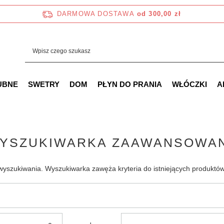
DARMOWA DOSTAWA
od 300,00 zł
UBNE
SWETRY
DOM
PŁYN DO PRANIA
WŁÓCZKI
A
YSZUKIWARKA ZAAWANSOWA
 wyszukiwania. Wyszukiwarka zawęża kryteria do istniejących produktów