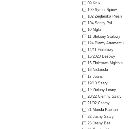
09 Kruk
100 Syreni Śpiew
102 Żeglarska Pieśń
104 Senny Pył
10 Mgła
11 Błękitny Stalowy
124 Plamy Atramentu
14/11 Fioletowy
15/2020 Beżowy
15 Fioletowa Mgiełka
16 Niebieski
17 Jeans
19/10 Szary
19 Zielony Leśny
20/22 Ciemny Szary
21/02 Czarny
21 Morski Kapitan
22 Jasny Szary
23 Jasny Beż