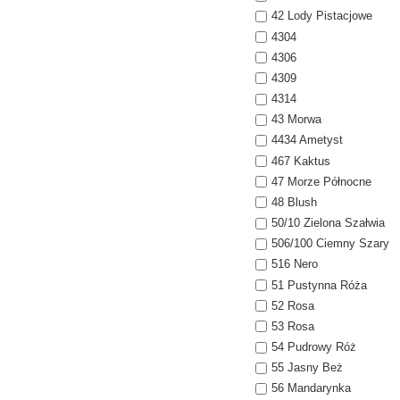
42 Lody Pistacjowe
4304
4306
4309
4314
43 Morwa
4434 Ametyst
467 Kaktus
47 Morze Północne
48 Blush
50/10 Zielona Szałwia
506/100 Ciemny Szary
516 Nero
51 Pustynna Róża
52 Rosa
53 Rosa
54 Pudrowy Róż
55 Jasny Beż
56 Mandarynka