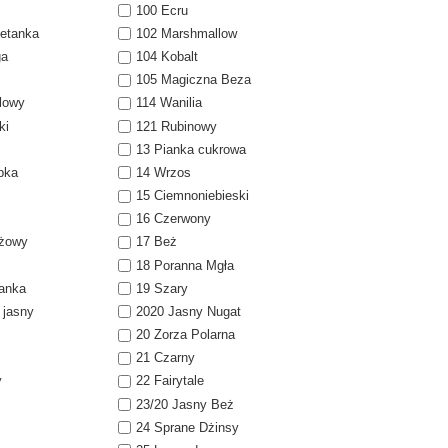
100 Ecru
etanka
102 Marshmallow
ga
104 Kobalt
z
105 Magiczna Beza
alowy
114 Wanilia
ki
121 Rubinowy
13 Pianka cukrowa
pka
14 Wrzos
15 Ciemnoniebieski
16 Czerwony
óżowy
17 Beż
18 Poranna Mgła
tanka
19 Szary
 jasny
2020 Jasny Nugat
20 Zorza Polarna
21 Czarny
y
22 Fairytale
23/20 Jasny Beż
24 Sprane Dżinsy