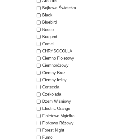
Arco Iris
Bajkowe Światełka
Black
Bluebird
Bosco
Burgund
Camel
CHRYSOCOLLA
Ciemno Fioletowy
Ciemnoróżowy
Ciemny Brąz
Ciemny leśny
Corteccia
Czekolada
Dżem Wiśniowy
Electric Orange
Fioletowa Mgiełka
Fiołkowo Różowy
Forest Night
Fumo