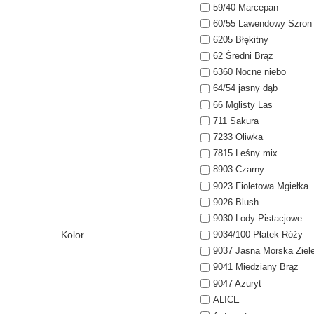
59/40 Marcepan
60/55 Lawendowy Szron
6205 Błękitny
62 Średni Brąz
6360 Nocne niebo
64/54 jasny dąb
66 Mglisty Las
711 Sakura
7233 Oliwka
7815 Leśny mix
8903 Czarny
9023 Fioletowa Mgiełka
9026 Blush
9030 Lody Pistacjowe
Kolor
9034/100 Płatek Róży
9037 Jasna Morska Ziel
9041 Miedziany Brąz
9047 Azuryt
ALICE