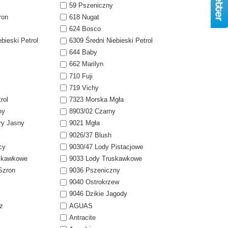
59 Pszeniczny
ron
618 Nugat
624 Bosco
bieski Petrol
6309 Średni Niebieski Petrol
644 Baby
662 Marilyn
710 Fuji
719 Vichy
rol
7323 Morska Mgła
ny
8903/02 Czarny
ry Jasny
9021 Mgła
9026/37 Blush
cy
9030/47 Lody Pistacjowe
uskawkowe
9033 Lody Truskawkowe
Szron
9036 Pszeniczny
9040 Ostrokrzew
9046 Dzikie Jagody
z
AGUAS
Antracite