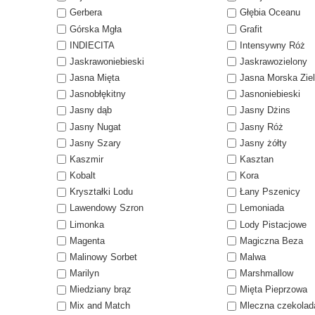
Gerbera
Głębia Oceanu
Górska Mgła
Grafit
INDIECITA
Intensywny Róż
Jaskrawoniebieski
Jaskrawozielony
Jasna Mięta
Jasna Morska Zie
Jasnobłękitny
Jasnoniebieski
Jasny dąb
Jasny Dżins
Jasny Nugat
Jasny Róż
Jasny Szary
Jasny żółty
Kaszmir
Kasztan
Kobalt
Kora
Kryształki Lodu
Łany Pszenicy
Lawendowy Szron
Lemoniada
Limonka
Lody Pistacjowe
Magenta
Magiczna Beza
Malinowy Sorbet
Malwa
Marilyn
Marshmallow
Miedziany brąz
Mięta Pieprzowa
Mix and Match
Mleczna czekolad