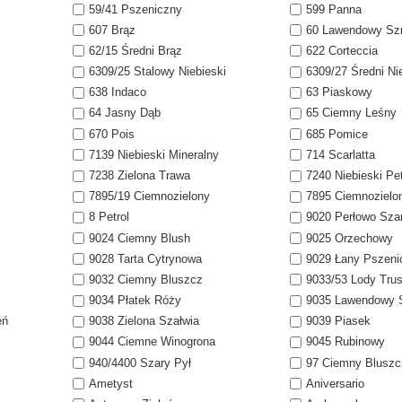
59/41 Pszeniczny
599 Panna
607 Brąz
60 Lawendowy Sz
62/15 Średni Brąz
622 Corteccia
6309/25 Stalowy Niebieski
6309/27 Średni Nie
638 Indaco
63 Piaskowy
64 Jasny Dąb
65 Ciemny Leśny
670 Pois
685 Pomice
7139 Niebieski Mineralny
714 Scarlatta
7238 Zielona Trawa
7240 Niebieski Pet
7895/19 Ciemnozielony
7895 Ciemnozielo
8 Petrol
9020 Perłowo Sza
9024 Ciemny Blush
9025 Orzechowy
9028 Tarta Cytrynowa
9029 Łany Pszeni
9032 Ciemny Bluszcz
9033/53 Lody Tr
9034 Płatek Róży
9035 Lawendowy 
eń
9038 Zielona Szałwia
9039 Piasek
9044 Ciemne Winogrona
9045 Rubinowy
940/4400 Szary Pył
97 Ciemny Bluszc
Ametyst
Aniversario