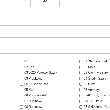
do
01 Ecru
01 Złamana Biel
02 Ecru
02 Mgła
03/9020 Perłowy Szary
03 Ciemny szary
03 Piaskowy
04 Średni Szary
05/03 Jasny Róż
05 Brąz
05 Kora
06 Antracyt
06 Pudrowy Róż
07/62 Lody trusk
07 Rubinowy
08/13 Fuksja
08 Rubinowy
08 Szkarłatna Cze