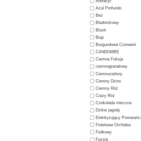
Antracyt
Azul Profundo
Beż
Bladoróżowy
Blush
Brąz
Burgundowa Czerwień
CANDOMBE
Ciemna Fuksja
ciemnogranatowy
Ciemnozielony
Ciemny Dżins
Ciemny Róż
Crazy Róż
Czekolada mleczna
Dzikie jagody
Elektryzujący Pomarańc
Fioletowa Orchidea
Fiołkowy
Fucsia