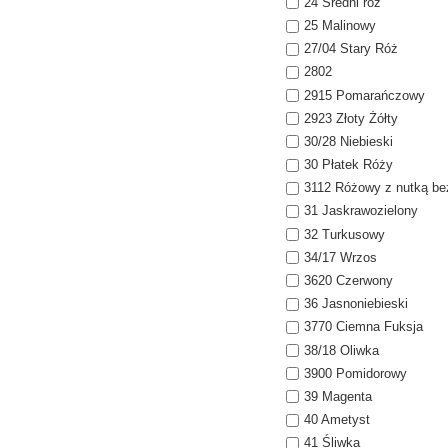
24 Średni róż
25 Malinowy
27/04 Stary Róż
2802
2915 Pomarańczowy
2923 Złoty Żółty
30/28 Niebieski
30 Płatek Róży
3112 Różowy z nutką be
31 Jaskrawozielony
32 Turkusowy
34/17 Wrzos
3620 Czerwony
36 Jasnoniebieski
3770 Ciemna Fuksja
38/18 Oliwka
3900 Pomidorowy
39 Magenta
40 Ametyst
41 Śliwka