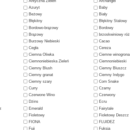
Antyczna Zieleń
Archangel
Azuryt
Baby
Beżowy
Biały
Błękitny
Błękitny Stalowy
Bordowo-brązowy
Bordowy
Brązowy
brzoskwiniowy róż
Burzowy Niebieski
Cacao
Cegła
Cereza
Ciemna Oliwka
Ciemne winogrona
Ciemnoniebieska Zieleń
Ciemnoniebieski
Ciemny Blush
Ciemny Bluszcz
Ciemny granat
Ciemny Indygo
Ciemny szary
Corn Snake
Curry
Czarny
Czerwone Wino
Czerwony
Dżins
Ecru
z
Emerald
Fairytale
Fioletowy
Fioletowy Deszcz
FIONA
FLUIDEZ
Fuji
Fuksja