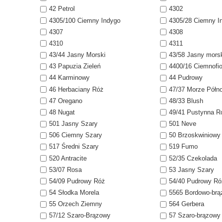
42 Petrol
4302
4305/100 Ciemny Indygo
4305/28 Ciemny I
4307
4308
4310
4311
43/44 Jasny Morski
43/58 Jasny mors
43 Papuzia Zieleń
4400/16 Ciemnofi
44 Karminowy
44 Pudrowy
46 Herbaciany Róż
47/37 Morze Półn
47 Oregano
48/33 Blush
48 Nugat
49/41 Pustynna R
501 Jasny Szary
501 Neve
506 Ciemny Szary
50 Brzoskwiniowy
517 Średni Szary
519 Fumo
520 Antracite
52/35 Czekolada
53/07 Rosa
53 Jasny Szary
54/09 Pudrowy Róż
54/40 Pudrowy Ró
54 Słodka Morela
5565 Bordowo-br
55 Orzech Ziemny
564 Gerbera
57/12 Szaro-Brązowy
57 Szaro-brązowy