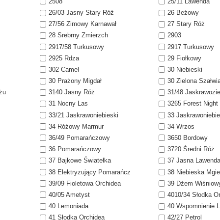
2508
25/11 Lawenda
26/03 Jasny Stary Róż
26 Beżowy
27/56 Zimowy Karnawał
27 Stary Róż
28 Srebrny Zmierzch
2903
2917/58 Turkusowy
2917 Turkusowy
2925 Rdza
29 Fiołkowy
302 Camel
30 Niebieski
30 Prażony Migdał
30 Zielona Szałwi
żu
3140 Jasny Róż
31/48 Jaskrawozi
31 Nocny Las
3265 Forest Night
33/21 Jaskrawoniebieski
33 Jaskrawoniebie
34 Różowy Marmur
34 Wrzos
36/49 Pomarańczowy
3650 Bordowy
36 Pomarańczowy
3720 Średni Róż
37 Bajkowe Światełka
37 Jasna Lawend
38 Elektryzujący Pomarańcz
38 Niebieska Mgie
39/09 Fioletowa Orchidea
39 Dżem Wiśniow
40/05 Ametyst
4010/34 Słodka O
40 Lemoniada
40 Wspomnienie L
41 Słodka Orchidea
42/27 Petrol