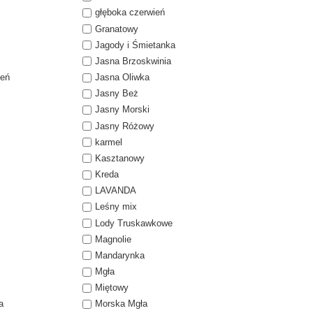
głęboka czerwień
Granatowy
Jagody i Śmietanka
Jasna Brzoskwinia
leń
Jasna Oliwka
Jasny Beż
Jasny Morski
Jasny Różowy
karmel
Kasztanowy
Kreda
LAVANDA
Leśny mix
Lody Truskawkowe
Magnolie
Mandarynka
Mgła
Miętowy
a
Morska Mgła