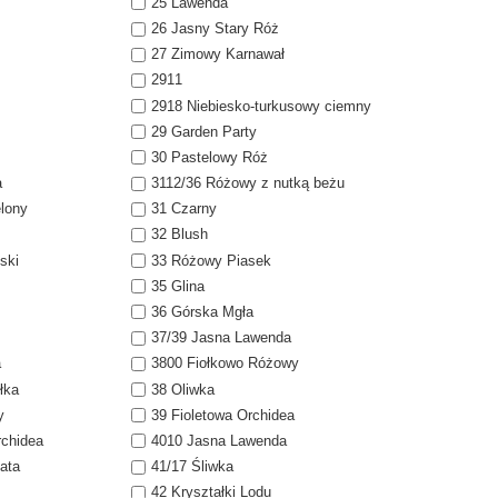
25 Lawenda
26 Jasny Stary Róż
27 Zimowy Karnawał
2911
2918 Niebiesko-turkusowy ciemny
29 Garden Party
30 Pastelowy Róż
a
3112/36 Różowy z nutką beżu
elony
31 Czarny
32 Blush
ski
33 Różowy Piasek
35 Glina
36 Górska Mgła
37/39 Jasna Lawenda
a
3800 Fiołkowo Różowy
łka
38 Oliwka
y
39 Fioletowa Orchidea
rchidea
4010 Jasna Lawenda
ata
41/17 Śliwka
42 Kryształki Lodu