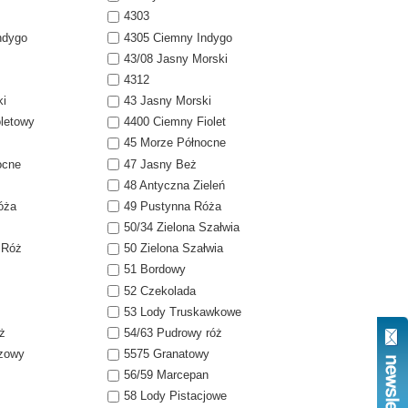
4303
ndygo
4305 Ciemny Indygo
43/08 Jasny Morski
4312
ki
43 Jasny Morski
oletowy
4400 Ciemny Fiolet
45 Morze Północne
ocne
47 Jasny Beż
48 Antyczna Zieleń
óża
49 Pustynna Róża
50/34 Zielona Szałwia
 Róż
50 Zielona Szałwia
51 Bordowy
52 Czekolada
53 Lody Truskawkowe
ż
54/63 Pudrowy róż
ązowy
5575 Granatowy
56/59 Marcepan
58 Lody Pistacjowe